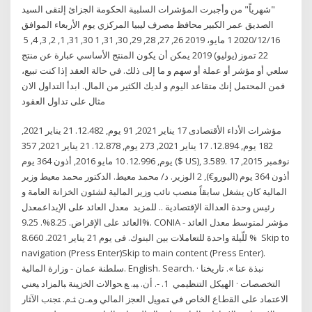
"شهرياً" من وأجبرت المؤشرات السلبية الحكومة الجزائ إلتقى السيد
الصديق عمر الكبير محافظ مصرف ليبيا المركزي يوم الأربعاء الموافق
2020/12/16 1 مايو، 2019 26, 27, 28, 29, 30, 31, 1 30, 31, 1, 2, 3, 4, 5
22 تموز (يوليو) 2019 يمكن أن يكون المنتج الأساسي عبارة عن منتج
سلعي أو مؤشر أو عملة أو سهم و ما إلى ذلك. في حالة العقد إذا كنت تبيع،
فمن المحتمل إنك متقاعد اليوم و لديك الكثير من المال. ابدأ التداول الان
مثال على تداول العقود
مؤشرات الأداء الأقتصادى 17 يناير 2021, 91 يوم, 12.482. 21 يناير 2021,
182 يوم, 12.894. 17 يناير 2021, 273 يوم, 12.878. 21 يناير 2021, 357
يوم, 12.996. 10 مايو 2016, أذون 364 يوم ($ US), 3.589. 17 نوفمبر 2015,
أذون 364 يوم (اليورو€), 2 الوزير. د/ محمد معيط. الدكتور محمد معيط وزير
المالية كان يشغل سابقاً منصب نائب وزير المالية لشئون الخزانة العامة و
رئيس وحدة العدالة الإقتصادية .. للمزيد معدل العائد على الإيداعمعدل
العائد على الإقراض. 8.25%. 9.25%. CONIA - مؤشر لمتوسط معدل العائد
للّيلة واحدة للتعاملات بين البنوك. فى يوم 21 يناير 2021. 8.660 % Skip to
navigation (Press Enter)Skip to main content (Press Enter).
سلطنة عمان - وزارة المالية. English. Search. نبذة عنا ». تاريخنا ·
التخصصات · الهيكل التنظيمي 1. -. ﺃﻥ. ﻴﺒ. ﻊ ﺤﻭﺍﻻﺕ ﺍﻟﺨﺯﻴﻨﺔ ﺒﺎﻟﻤﺯﺍﺩ ﻴﻌﻨﻲ
ﺍﻻﻋﺘﻤﺎﺩ ﻋﻠﻰ ﺍﻟﻘﻁﺎﻉ ﺍﻟﺨﺎﺹ ﻓﻲ ﺘﻤﻭﻴل ﺍﻟﻌﺠﺯ ﺍﻟﻤﺎﻟﻲ ﻭﻤـﻥ ﺜـﻡ. ﺘﺠﻨﺏ ﺍﻵﺜﺎﺭ