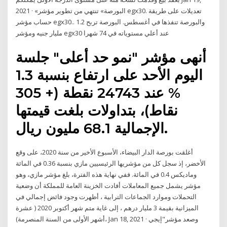
2021 · «البورصة» تنتهي من تطوير مؤشر egx30. تعديلات على طريقة
حساب مؤشر egx30.. والبورصة تنفذها في أغسطس. البورصة تربح 1.2
مليار جنيه ومؤشر egx30 عند أعلي مستوياته في 74 شهرا
أنهى مؤشر "نمو حد أعلى" جلسة
اليوم الأحد على ارتفاع بنسبة 1.3
% عند 24743 نقطة (+ 305
نقاط)، بتداولات بلغت قيمتها
الإجمالية 68.1 مليون ريال.
أغلقت بورصة الدار البيضاء، الأسبوع الأخير من سنة 2020، على وقع
الأخضر، إذ سجل كل من مؤشريها الرئيسيين مازي بنسبة 0.36 في المائة
وماديكس 0.4 في المائة. ففي نهاية هذه الفترة، بلغ مؤشر مازي، وهو
مؤشر يشمل جميع المعاملات أفادت الخزينة العامة للمملكة أن وضعية
التحملات وموارد الجماعات الترابية ، أظهرت وجود فائض إجمالي في
الميزانية بقيمة 3 مليار درهم ، إلى غاية متم شهر أكتوبر 2020 ( عشرة
أشهر الأولى من السنة المنصرمة)، Jan 18, 2021 · وصعد مؤشر"إيجي