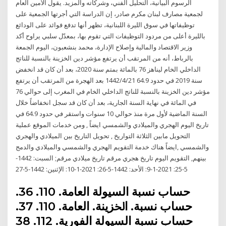
الرسوم البيانية، التحليل الفني، وشركاته والمزيد. يقول الأمين العام
لجمعية مصارف لبنان مكرم صادر، إن الدراسة التي أجرتها الجمعية على
توظيفاتها في سوق الليرة اللبنانية، تظهر أنها تدفع فوائد على الودائع
بالليرة أعلى من مردود التوظيفات التي تقوم بها، بمعدّل سلبي يراوح أكد
وزير الاقتصاد والمالية وإصلاح الإدارة، محمد بنشعبون، اليوم الجمعة
بالرباط، أنه من المرتقب أن يرتفع مؤشر دين الخزينة بالنسبة للناتج
الداخلي الخام ليناهز 76 بالمائة بمتم سنة 2020، بعد أن كان قد انخفض
سنة 2019 في حدود 64.9 21‏‏/4‏‏/1442 بعد الهجرة من المرتقب أن يرتفع
مؤشر دين الخزينة بالنسبة للناتج الداخلي الخام في المغرب إلى حوالي 76
في المائة في نهاية السنة الجارية، بعد أن كان قد سجل انخفاضاً خلال
السنة الماضية لأول مرة منذ حوالي 10 سنوات واستقر في حدود 64.9 في
تاريخ اليوم الهجري والميلادي والشمسي ايضاً , ومن خدمات الموقع عملية
التحويل مابين الثلاثة التواريخ , تحويل التاريخ بين الميلادي والهجري
والشمسي ,ايضاً هناك خدمة التقويم الهجري والشمسي والميلادي والدمج
بينهم, التقويم اليوم تاريخ هجري مرقم تاريخ ميلادي مرقم; السبت: 1442-
5-25: 2021-1-9: الأحد: 1442-5-26: 2021-1-10: الإثنين: 1442-5-27
ﺣﺴﺎﺏ ﻧﺴﺒﺔ ﺍﻟﺴﻴﻮﻟﺔ ﺍﻟﻌﺎﻣﺔ. 110. 36.
ﺣﺴﺎﺏ ﻧﺴﺒﺔ. ﺍﳋﺰﻳﻨﺔ. ﺍﻟﻌﺎﻣﺔ. 110. 37.
ﺣﺴﺎﺏ ﻧﺴﺒﺔ ﺍﻟﺴﻴﻮﻟﺔ ﺍﻟﻔﻮﺭﻳﺔ. 112. 38