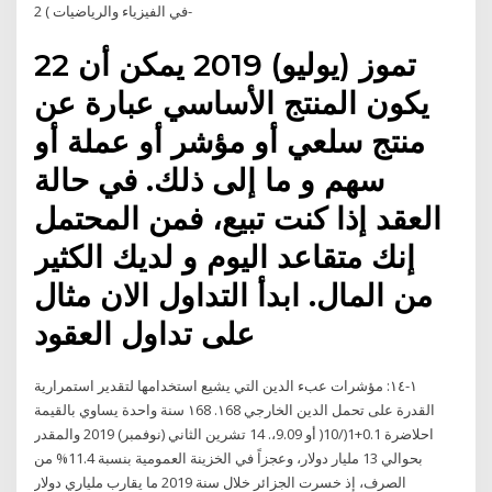
في الفيزياء والرياضيات ) 2-
22 تموز (يوليو) 2019 يمكن أن
يكون المنتج الأساسي عبارة عن
منتج سلعي أو مؤشر أو عملة أو
سهم و ما إلى ذلك. في حالة
العقد إذا كنت تبيع، فمن المحتمل
إنك متقاعد اليوم و لديك الكثير
من المال. ابدأ التداول الان مثال
على تداول العقود
١-١٤: مؤشرات عبء الدين التي يشيع استخدامها لتقدير استمرارية
القدرة على تحمل الدين الخارجي ١68. ١68 سنة واحدة يساوي بالقيمة
احلاضرة 0.1+1(/10( أو 9.09،. 14 تشرين الثاني (نوفمبر) 2019 والمقدر
بحوالي 13 مليار دولار، وعجزاً في الخزينة العمومية بنسبة 11.4% من
الصرف، إذ خسرت الجزائر خلال سنة 2019 ما يقارب ملياري دولار