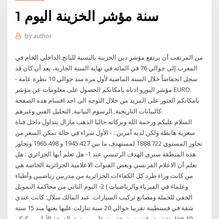
1 سنة مؤشر الخزينة اليوم
by
author
من المرتقب أن يرتفع مؤشر دين الخزينة بالنسبة للناتج الداخلي الخام في
المغرب إلى حوالي 76 في المائة في نهاية السنة الجارية، بعد أن كان قد
سجل انخفاضاً خلال السنة الماضية لأول مرة منذ حوالي 10 نظرة عامة -
مؤشر اليورو ادناه بامكانكم الحصول على معلومات عن مؤشر EURO.
بامكانكم العثور على المزيد من خلال التوجه الى احد اقسام هذه الصفحة
كالبيانات التاريخية, الرسوم البيانية, التحليل الفني وغيرهم.
السلام عليكم ورحمة الله وبركاته حاليا الذهب مازال يتداول داخل قناة
سعرية هابطة ولكن لديه أمرين : - الأول شراء في حالة تمكن السعر من
تجاوز المستوى 1888.722 لمستهدف ما بين 1945.427 و 1965.498 وتجاوز
هذه المنطقة سنرى الهدف الرئيسي عند 1- هل تعلم أيها الجزائري : هل
تعلم أن الاعلام الفرنسي وبعض القنوات الاعلامية الجزائرية الخاصة هي
من كانت وراء طرد كل الكفاءات الجزائرية من مدربين رياضيين وأطباء
وعلماء في الفيزياء والرياضيات ) 2- اليوم الثاني من محاكمة التمويل
الخفي للحملة ومصانع تركيب السيارات. عبد المالك سلال: كانت عندي
شقة في قسنطينة تقريبا حوالي 20 سنة تنازلت عليها بعتها منذ 15 سنة
بعقد بيع وقدمت نسخة منه على مستوى الدرجة الأولى يمكنكم Jan 19,