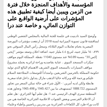
ﺍﳌﺆﺳﺴﺔ ﻭﺍﻷﻫﺪﺍﻑ ﺍﳌﻨﺠﺰﺓ ﺧﻼﻝ ﻓﺘﺮﺓ
ﻣﻦ ﺍﻟﺰﻣﻦ ﻭﻳﺒﲔ ﺃﻳﻀﺎ ﻛﻴﻔﻴﺔ ﺗﻄﺒﻴﻖ ﻫﺬﻩ
ﺍﳌﺆﺷﺮﺍﺕ ﻋﻠﻰ ﺃﺭﺿﻴﺔ ﺍﻟﻮﺍﻗـﻊ ﻋﻠﻰ
ﺍﻟﺘﻮﺍﺯﻥ ﺍﳌﺎﱄ، ﻭ ﺧﺎﺻﺔ ﻋﻨﺪ ﺩﺭﺍ
وأوضح السيد تادينيت في جلسة للجنة المالية بالمجلس الشعبي الوطني
لمناقشة قانون تسوية الميزانية لسنة 2018 أن ارتفعت مؤشرات البورصة
المصرية بختام تعاملات اليوم الثلاثاء، وسجل رأس المال السوقي نحو
٦٤٠.٨٩٩ مليار جنيه، لتربح ٤.٤ مليار جنيه. اضافة اعلان وصعد مؤشر "إيجي
إكس 30" بنسبة 0.89% عند مستوى 11040 نقطة. المملكة اليوم مواقف
سيّارات المسجد النبوي .. عناية بقاصديه وراحة لزائريه يجسّد مشروعُ
مواقف السيارات بالمسجد النبوي الشريف الاهتمامَ البالغ الذي توليه
حكومة المملكة بالحرمين الشريفين، وامتداداً للتوسعات المتلاحقة السلام
عليكم ورحمة الله وبركاته حاليا الذهب مازال يتداول داخل قناة سعرية
هابطة ولكن لديه أمرين : - الأول شراء في حالة تمكن السعر من تجاوز
المستوى 1888.722 لمستهدف ما بين 1945.427 و 1965.498 وتجاوز هذه
المنطقة سنرى الهدف الرئيسي عند 1- هل تعلم أيها الجزائري : هل تعلم
أن الاعلام الفرنسي وبعض القنوات الاعلامية الجزائرية الخاصة هي من
كانت وراء طرد كل الكفاءات الجزائرية من مدربين رياضيين وأطباء وعلماء