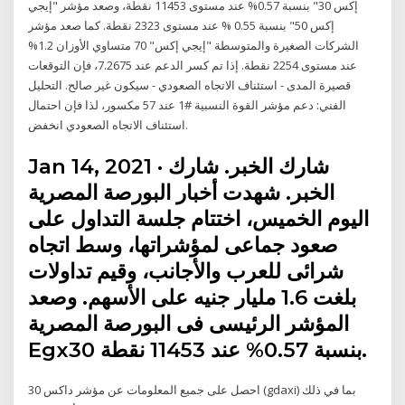
إكس 30" بنسبة 0.57% عند مستوى 11453 نقطة، وصعد مؤشر "إيجي
إكس 50" بنسبة 0.55 % عند مستوى 2323 نقطة. كما صعد مؤشر
الشركات الصغيرة والمتوسطة "إيجي إكس" 70 متساوي الأوزان 1.2%
عند مستوى 2254 نقطة. إذا تم كسر الدعم عند 7.2675، فإن التوقعات
قصيرة المدى - استئناف الاتجاه الصعودي - سيكون غير صالح. التحليل
الفني: دعم مؤشر القوة النسبية #1 عند 57 مكسور، لذا فإن احتمال
استئناف الاتجاه الصعودي انخفض.
Jan 14, 2021 · شارك الخبر. شارك
الخبر. شهدت أخبار البورصة المصرية
اليوم الخميس، اختتام جلسة التداول على
صعود جماعى لمؤشراتها، وسط اتجاه
شرائى للعرب والأجانب، وقيم تداولات
بلغت 1.6 مليار جنيه على الأسهم. وصعد
المؤشر الرئيسى فى البورصة المصرية
Egx30 بنسبة 0.57% عند 11453 نقطة.
احصل على جميع المعلومات عن مؤشر داكس 30 (gdaxi) بما في ذلك