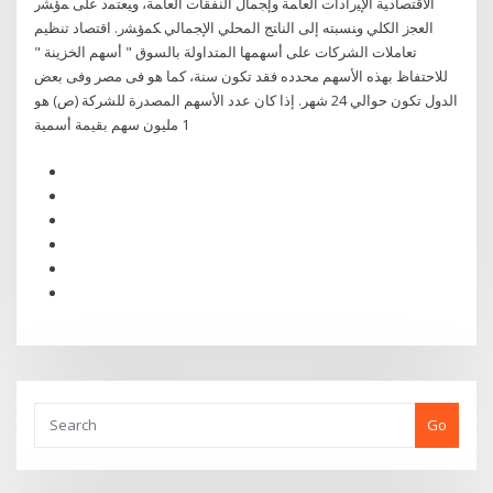
ﺍﻻﻗﺘﺼﺎﺩﻴﺔ ﺍﻹﻴﺭﺍﺩﺍﺕ ﺍﻟﻌﺎﻤﺔ ﻭﺇﺠﻤﺎل ﺍﻟﻨﻔﻘﺎﺕ ﺍﻟﻌﺎﻤﺔ، ﻭﻴﻌﺘﻤﺩ ﻋﻠﻰ ﻤﺅﺸﺭ
ﺍﻟﻌﺠﺯ ﺍﻟﻜﻠﻲ ﻭﻨﺴﺒﺘﻪ ﺇﻟﻰ ﺍﻟﻨﺎﺘﺞ ﺍﻟﻤﺤﻠﻲ ﺍﻹﺠﻤﺎﻟﻲ ﻜﻤﺅﺸﺭ. ﺍﻗﺘﺼﺎﺩ تنظيم
تعاملات الشركات على أسهمها المتداولة بالسوق " أسهم الخزينة "
للاحتفاظ بهذه الأسهم محدده فقد تكون سنة، كما هو فى مصر وفى بعض
الدول تكون حوالي 24 شهر. إذا كان عدد الأسهم المصدرة للشركة (ص) هو
1 مليون سهم بقيمة أسمية
Go