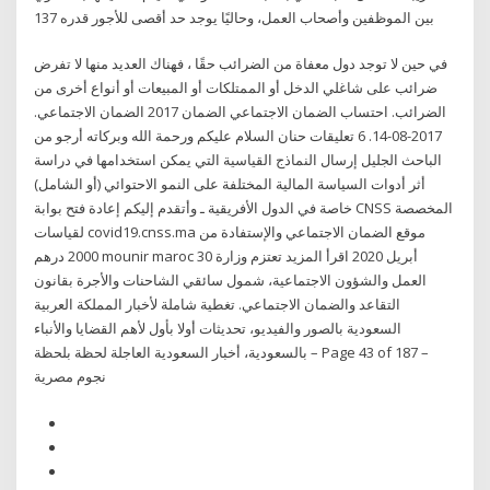
بين الموظفين وأصحاب العمل، وحاليًا يوجد حد أقصى للأجور قدره 137
في حين لا توجد دول معفاة من الضرائب حقًا ، فهناك العديد منها لا تفرض
ضرائب على شاغلي الدخل أو الممتلكات أو المبيعات أو أنواع أخرى من
الضرائب. احتساب الضمان الاجتماعي الضمان 2017 الضمان الاجتماعي.
2017-08-14. 6 تعليقات حنان السلام عليكم ورحمة الله وبركاته أرجو من
الباحث الجليل إرسال النماذج القياسية التي يمكن استخدامها في دراسة
أثر أدوات السياسة المالية المختلفة على النمو الاحتوائي (أو الشامل)
خاصة في الدول الأفريقية ـ وأتقدم إليكم إعادة فتح بوابة CNSS المخصصة
لقياسات covid19.cnss.ma موقع الضمان الاجتماعي والإستفادة من
2000 درهم mounir maroc 30 أبريل 2020 اقرأ المزيد تعتزم وزارة
العمل والشؤون الاجتماعية، شمول سائقي الشاحنات والأجرة بقانون
التقاعد والضمان الاجتماعي. تغطية شاملة لأخبار المملكة العربية
السعودية بالصور والفيديو، تحديثات أولا بأول لأهم القضايا والأنباء
بالسعودية، أخبار السعودية العاجلة لحظة بلحظة – Page 43 of 187 –
نجوم مصرية