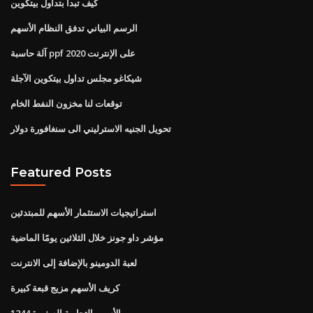
كيف تبدأ بتداول بيتكوين
الرسم البياني تدفق النظام الأسهم
آلة حاسبة ppf على الإنترنت 2020
شيكاغو مجلس تداول بيتكوين الآجلة
توقعات لنا مخزون النفط الخام
تحويل الجنيه الاسترليني الى سنغافورة دولار
Featured Posts
استراتيجيات الاستثمار الأسهم للمبتدئين
مؤشر داو جونز خلال الثلاثين يومًا الماضية
لعبة الدومينو بالإضافة إلى الانترنت
كريف الأسهم مزيج قبعة كبيرة
1244 الأسهم التجارية الصغيرة