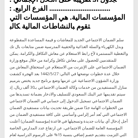
…………………………… ﺍﻟﻔﺭﻉ ﺍﻟﺭﺍﺒﻊ. :
ﺍﻟﻤﺅﺴﺴﺎﺕ ﺍﻟﻤﺎﻟﻴﺔ. ﻫﻲ ﺍﻟﻤﺅﺴﺴﺎﺕ ﺍﻟﺘﻲ
ﺘﻘﻭﻡ ﺒﺎﻟﻨﺸﺎﻁﺎﺕ ﺍﻟﻤﺎﻟﻴﺔ ﻜﺎﻟﺒ
سلم الضمان الاجتماعي الجديد للمعاشات و قيمة المساعدة المقطوعة
وبدل الكهرباء والسلة الغذائية والحقيبة المدرسية ضمن متابعات بال تك
والتغطية المستمرة لآخ رابط الاستعلام عن معاش التكافل والكرامة. يمكن
للمتقدمين للحصول على معاش تكافل وكرامة من خلال موقع وزارة
الضمان الاجتماعي على الإنترنت من الاستعلام عن استحقاق المعاش من
خلال عدة خطوات نوضحها في التالي: 27‏‏/5‏‏/1442 بعد الهجرة كشفت
وزارة الشؤون الاجتماعية عن عزمها وضع برنامج جديد يختص بترميم
منازل المستفيدين من خدمات وكالة الضمان الاجتماعي بـ30 ألف ريال، إذ
سيتم تقديمها عبر البنك السعودي للتسليف والادخار بضمانة تسديدها من
الضمان الاجتماعي تسجيل الدخول إلى حسابي في الضمان الاجتماعي
من الخطوات الهامة جدًا ضمن طريقة تحديث بيانات مستفيدي الضمان
الاجتماعي التي تُعد أمر إلزامي وأساسي على كافة مستفيدي الضمان من
أجل إدخال أي بيانات جديدة وتسجيلها في قاعدة (مؤسسة الضمان) أعلنت
المؤسسة العامة للضمان الاجتماعي، عن ارتفاع عدد المدارس الخاصة
التي التزمت بتقديم خصم إضافي بنسبة 15% على الرسوم الدراسية لعام