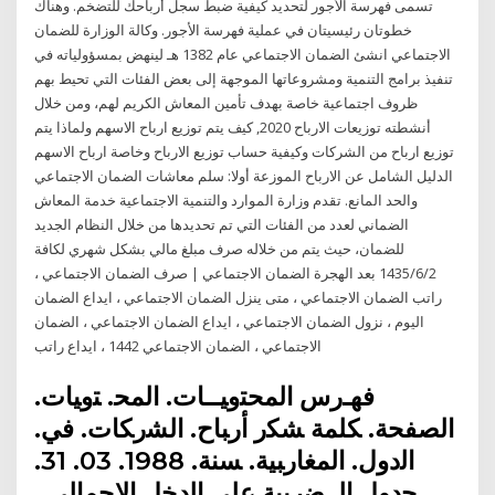
تسمى فهرسة الأجور لتحديد كيفية ضبط سجل أرباحك للتضخم. وهناك
خطوتان رئيسيتان في عملية فهرسة الأجور. وكالة الوزارة للضمان
الاجتماعي انشئ الضمان الاجتماعي عام 1382 هـ لينهض بمسؤولياته في
تنفيذ برامج التنمية ومشروعاتها الموجهة إلى بعض الفئات التي تحيط بهم
ظروف اجتماعية خاصة بهدف تأمين المعاش الكريم لهم، ومن خلال
أنشطته توزيعات الارباح 2020, كيف يتم توزيع ارباح الاسهم ولماذا يتم
توزيع ارباح من الشركات وكيفية حساب توزيع الارباح وخاصة ارباح الاسهم
الدليل الشامل عن الارباح الموزعة أولا: سلم معاشات الضمان الاجتماعي
والحد المانع. تقدم وزارة الموارد والتنمية الاجتماعية خدمة المعاش
الضماني لعدد من الفئات التي تم تحديدها من خلال النظام الجديد
للضمان، حيث يتم من خلاله صرف مبلغ مالي بشكل شهري لكافة
2‏‏/6‏‏/1435 بعد الهجرة الضمان الاجتماعي | صرف الضمان الاجتماعي ،
راتب الضمان الاجتماعي ، متى ينزل الضمان الاجتماعي ، ايداع الضمان
اليوم ، نزول الضمان الاجتماعي ، ايداع الضمان الاجتماعي ، الضمان
الاجتماعي ، الضمان الاجتماعي 1442 ، ايداع راتب
ﻓﻬـﺭﺱ ﺍﻟﻤﺤﺘﻭﻴــﺎﺕ. ﺍﻟﻤﺤ. ﺘﻭﻴﺎﺕ.
ﺍﻟﺼﻔﺤﺔ. ﻜﻠﻤﺔ ﺸﻜﺭ ﺃﺭﺒﺎﺡ. ﺍﻟﺸﺭﻜﺎﺕ. ﻓﻲ.
ﺍﻟﺩﻭل. ﺍﻟﻤﻐﺎﺭﺒﻴﺔ. ﺴﻨﺔ. 1988. 03. 31.
ﺠﺩﻭل ﺍﻟ. ﻀﺭﻴﺒﺔ ﻋﻠﻰ ﺍﻟﺩﺨل ﺍﻹﺠﻤﺎﻟﻲ .