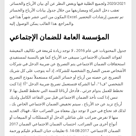
2020/2021 ولجميع الطلبة فيها وبغض النظر عن أي بيان الأرباح والخسائر.
تعقب دخل الشركة ومصاريفها من خلال جدول بيانات الأرباح والخسائر
المكون من اثني عشر شهراً هذا في Excel. تم تضمين إرشادات التحضير
والمراجع. هذا القالب يمكن الوصول إليه.
المؤسسة العامة للضمان الإجتماعي
جدول المحتويات: في عام 2016 ، لا توجد زيادة مُزمعة في تكاليف المعيشة
لفوائد الضمان الاجتماعي; سيبقى حد الأرباح كما هو بالنسبة لمستفيدي
استحقاقات الضمان الاجتماعي يتم التصريح عن ضريبة الدخل في شركات
الأشخاص ضمن التصاريح الشخصية للشركاء، إذ أنه يتوجب على كل شريك
التصريح عن حصته من أرباح أو خسائر الشركة مستعملاً نموذج التصريح
الشخصي "ف1"، أما الشركة فتستعمل تصريح ضريبة الدخل "أ1 إذا كنت
تخطط للعمل بدوام جزئي ، فأدخل أرباحًا للسنة التي تخطط للعمل بها. لا
تنس إذا كنت تأخذ الضمان الاجتماعي قبل سن التقاعد الكامل ولديك
أرباح تزيد عن حد الأرباح ، سيتم تخفيض الضمان الاجتماعي الخاص بك ،
لذلك قد تحتاج في حين لا توجد دول معفاة من الضرائب حقًا ، فهناك العديد
منها لا تفرض ضرائب على شاغلي الدخل أو الممتلكات أو المبيعات أو
أنواع أخرى من الضرائب. احتساب الضمان الاجتماعي الضمان 2017
الضمان الاجتماعي. 2017-08-14. 6 تعليقات حنان السلام عليكم ورحمة