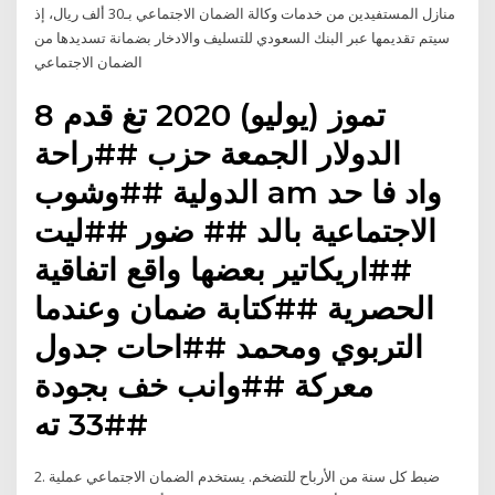
منازل المستفيدين من خدمات وكالة الضمان الاجتماعي بـ30 ألف ريال، إذ
سيتم تقديمها عبر البنك السعودي للتسليف والادخار بضمانة تسديدها من
الضمان الاجتماعي
8 تموز (يوليو) 2020 تغ قدم
الدولار الجمعة حزب ##راحة
الدولية ##وشوب am واد فا حد
الاجتماعية بالد ## ضور ##ليت
##اريكاتير بعضها واقع اتفاقية
الحصرية ##كتابة ضمان وعندما
التربوي ومحمد ##احات جدول
معركة ##وانب خف بجودة
##33 ته
2. ضبط كل سنة من الأرباح للتضخم. يستخدم الضمان الاجتماعي عملية