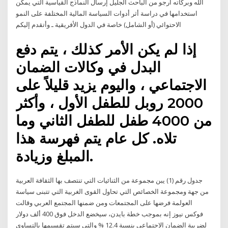
الله وبركاته أرجو من الباحث الجليل إرسال النماذج القياسية التي يمكن
استخدامها في دراسة أثر أدوات السياسة المالية المختلفة على النمو
الاحتوائي (أو الشامل) خاصة في الدول الأفريقية ـ وأتقدم إليكم
إذا لم يكن الأمر كذلك ، يتم دفع
البدل في وكالات الضمان
الاجتماعي ، واليوم يزيد قليلاً على
2000 روبل للطفل الأول ، وأكثر
من 4000 طفل للطفل الثاني وما
تلاه. كل عام يتم فهرسة هذا
المبلغ وزيادة.
جدول رقم (1) يبن مجموعة من الثنائيات التي تنتصف بها الثقافة العربية
من جهة ومجموعة الخصائص التي تحاول القوى الغربية التي تتبنى سياسة
العولمة فرضها على المجتمعات ومن ضمنها المجتمع العربي وقالت
فوكس نيوز إنه بموجب خطة بايدن، سيخضع الدخل فوق 400 ألف دولار
لضريبة الضمان الاجتماعي بنسبة 12.4 % والتي سيتم تقسيمها بالتساوي