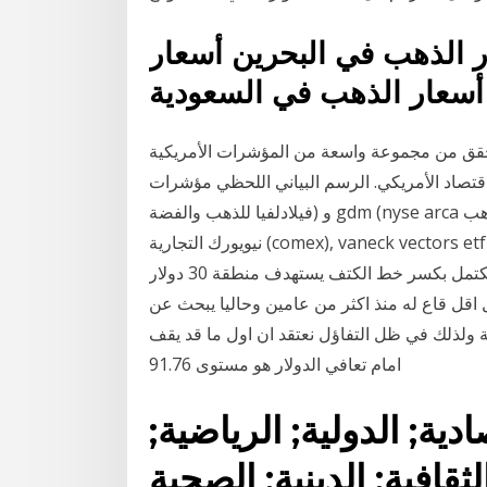
 الذهب في البحرين أسعار
أسعار الذهب في السعودية
 تحقق من مجموعة واسعة من المؤشرات الأمريكية
لأمريكي. الرسم البياني اللحظي مؤشرات hui (amex الذهب bugs), xau (مؤشر
فيلادلفيا للذهب والفضة) و gdm (nyse arca مؤشر عمال مناجم الذهب) وأهم البورصات هي بورصة
نيويورك التجارية (comex), vaneck vectors etf trust nyse arca & mkt. الرسم البياني لسهم ‎gdx‎ gdx
أحد صناديق الذهب نلاحظ عليه نموذج رأس وكتفين مكتمل بكسر خط الكتف يستهدف منطقة 30 دولار
اً بعدما سجل اقل قاع له منذ اكثر من عامين وحاليا يبحث عن
اب سياسية ولذلك في ظل التفاؤل نعتقد ان اول ما قد يقف
امام تعافي الدولار هو مستوى 91.76
دية; الدولية; الرياضية;
لثقافية; الدينية; الصحية