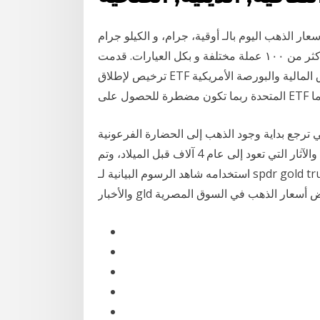
عار الذهب اليوم بالـ أوقية، جرام، و الكيلو جرام
بأكثر من ١٠٠ عملة مختلفة و بكل العيارات. قدمت Cboe جنبا إلى جنب مع SolidX و VanEck للحصول على
ترخيص لإطلاق ETF بيتكوين مع لجنة الأوراق المالية والبورصة الأمريكية (SEC). وهذا يعني أن الولايات
دما
تي ترجع بداية وجود الذهب إلى الحضارة الفرعونية
والحضارة البابلية القديمة، حيث وجدت العديد من الحفريات والآثار التي تعود إلى عام 4 آلاف قبل الميلاد، وتم
استخدامه شاهد الرسوم البيانية لـ ‎spdr gold trust‎ لتتبع تحركات أسعارها. تعرّف على توقعات السوق،
صة لعرض أسعار الذهب في السوق المصرية