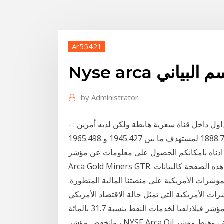
Ar55421
رسم البياني
by
Administrator
اول داخل قناة سعرية هابطة ولكن لديه أمرين : -
الأول شراء في حالة تمكن السعر من تجاوز المستوى 1888.722 لمستهدف ما بين 1945.427 و 1965.498
ناه بامكانكم الحصول على معلومات عن مؤشر NYSE
Arca Gold Miners GTR. بامكانكم العثور على المزيد من خلال التوجه الى احد اقسام هذه الصفحة كالبيانات
 المؤشرات الأمريكية على منصتنا المالية المتطورة.
تحليل سعر الذهب اليوم اهم أنماط الرسم البياني; ، انخفض مؤشر فيلادلفيا لخدمات النفط بنسبة 31.7 بالمائة
، وانخفض مؤشر NYSE Arca Oil بنسبة 21.3 بالمائة ، وهبط مؤشر NYSE Arca للغاز الطبيعي بنسبة 18.8