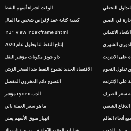
الوقت لشراء أسهم النفط
تجارة في الصين
كيفية كتابة عقد لإقراض شخص ما المال
اتحاد الائتماني
Inurl view indexframe shtml
لدوري الشهري
إنتاج النفط لنا بحلول عام 2020
 على الانترنت
داو جونز مكونات مؤشر النقل
ن تداول النجوم
الاقتصاد الجديد لشيوخ النفط ضد الصخر الزيتي
ة على الإنترنت
النضوج دائم المخزون المفضل
ية سعر الصرف
مؤشر rydex الدب
الدفاع الشعبي
ما هو سعر العملة بالي
 أنحاء العالم
انهيار سوق الأسهم يعني
ر صرف الذهب
خيارات العقود الآجلة في بورصة ناسداك