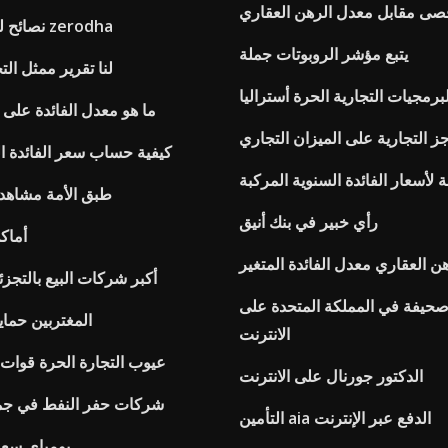
قصى مقابل معدل الرهن العقاري
نصائح للتداول اللحظي zerodha
يتبع مؤشر الروبوتات جملة
لنا تقرير ممثل ال
رمجيات التجارية الحرة أستراليا
ما هو معدل الفائدة على ال
اجز التجارية على الميزان التجاري
كيفية حساب سعر الفائدة ا
 لأسعار الفائدة السنوية المركبة
طبق الأمة مشاهدة
رأي خبير في بنك أنيق
أماك
 العقاري معدل الفائدة المتغير
أكبر شركات البيع بالتجزئ
حيفة في المملكة المتحدة على
المغتربين حما
الانترنت
عيوب التجارة الحرة قوات 
الدكتور جورنال على الانترنت
شركات حفر النفط في جميع
التأمين aia الدفع عبر الإنترنت
بومباي سع