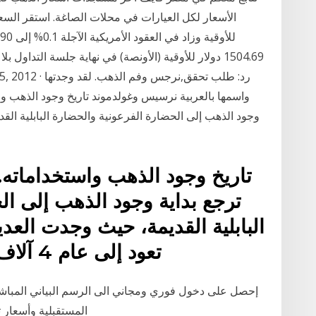
1504.69 دولار للأوقية (الأونصة) في نهاية جلسة التداو
واسمها بالعربية نرسيس وغولدموند تاريخ وجود الذهب واست
وجود الذهب إلى الحضارة الفرعونية والحضارة البابلية القد
تاريخ وجود الذهب واستخداماته. 
ترجع بداية وجود الذهب إلى ال
البابلية القديمة، حيث وجدت العدي
تعود إلى عام 4 آلاف قبل الميلاد، وتم استخدامه
إحصل على دخول فوري ومجاني الى الرسم البياني المباشر
المستقبلية وأسعار تود أن تذكركم بأن البيانات الواردة في هذا الموقع