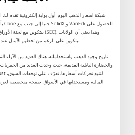
شبكة اسعار الذهب اليوم. أول بوابة إلكترونية تقدم لك اس
المتحدة ربما تكون مضطرة للحصول على ETF بيتكوين على الرغم من تحطيم الآمال عن
تاريخ وجود الذهب واستخداماته. هناك العديد من الآراء ال
والأخبار ‎gld‎ المالية ومستجداتها في الأسواق. صفحة متخص