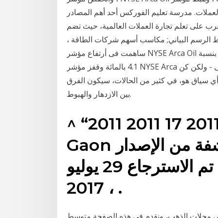
العملات. مدرسة تعليم الفوركس أحد أهم المصادر
عرب على تعلم تجارة العملات العالمية، حيث تضم
اط الرسم البياني; مكاسب أسهم شركات الطاقة ،
ساهمت فى أرتفاع مؤشر NYSE Arca Oil بنسبة 4.2 بالمائة ، وارتفع مؤشر فيلادلفيا لخدمات النفط بنسبة
4.1 بالمائة وقفز مؤشر NYSE Arca مراكز التداول ذات الصلة. المعتقدات: مصدر قوة عظمى - ولكن كن
ي سياق هو، في كثير من الحالات، سيكون الفرق
بين الازدهار والهبوط.
^ “الرسم البياني الرقمي 2011 17 2011 2011”.
Gaon الرسم البياني الرقمي. أرشفة من الإصدار
الأصلي في 14 شباط 2015. تم الاسترجاع 29 يوليو
، 2017 .
ي محلات الذهب، ونقدم في هذه الصفحة متوسط