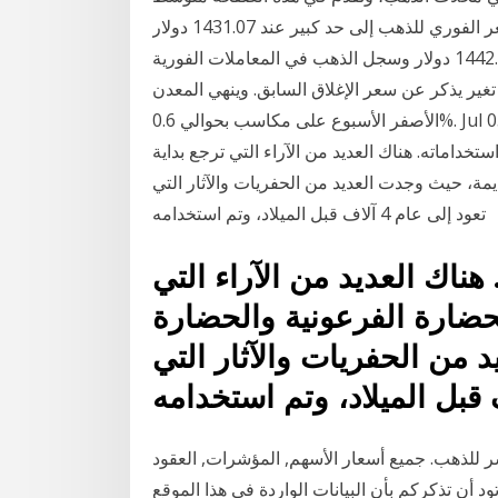
الأسعار لكل العيارات في محلات الصاغة. استقر السعر الفوري للذهب إلى حد كبير عند 1431.07 دولار
للأوقية وزاد في العقود الأمريكية الآجلة 0.1% إلى 1442.90 دولار وسجل الذهب في المعاملات الفورية
ل بلا تغير يذكر عن سعر الإغلاق السابق. وينهي المعدن
الأصفر الأسبوع على مكاسب بحوالي 0.6%. Jul 05, 2012 · رد: طلب تحقق,نرجس وفم الذهب. لقد وجدتها
خداماته. هناك العديد من الآراء التي ترجع بداية
يمة، حيث وجدت العديد من الحفريات والآثار التي
تعود إلى عام 4 آلاف قبل الميلاد، وتم استخدامه
هناك العديد من الآراء التي
حضارة الفرعونية والحضارة
د من الحفريات والآثار التي
 للذهب. جميع أسعار الأسهم, المؤشرات, العقود