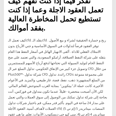
تفكر فيما إذا كنت تفهم كيف
تعمل العقود الاجلة وعما إذا كنت
تستطيع تحمل المخاطرة العالية
بفقد أموالك.
كيف تعمل الـcfd. يقلد الـcfd ربح و خسارة الحقيقية لشراء و بيع الأصول .
توفر العقود فرصاً لتداولات في السوق الأساسية و جني الأرباح بدون
الامتلاك الفعلي للاداة . ألقى الانهيار الهائل في أسعار النفط هذا العام
بثقله على شركة النفط العملاقة، أرامكو السعودية، والتي تعتمد على ضخ
النفط الخام لتوليد السيولة التي تحتاجها لدفع أرباح الأسهم للمستثمرين
وتمويل جزء كبير من الإنفاق الحكومي. تداول السلع عبر ال CFD من خلال
Plus500™- شركة تداول CFD رائدة. تداول CFDs على مجموعة متنوعة
من السلع المشهورة: ذهب، نفط، فضة، غاز طبيعي، والمزيد. في الأعوام
الأخيرة، كانت عملة الـ"بيتكوين" بمثابة الغرب المتوحش للعالم المالي.
لكن الآن أصبحت متحضرة - قليلاً. عندما تكون متداول في فوركس، أنت
بحاجة إلى شركة تداول تمكنك من الوصول إلى سوق العملات والتي تعمل
على مدار 24 ساعة في اليوم. بأكبر قدر ممكن، قم باختيار شركات تداول
العملات لأهداف أمنية. العقود الآجلة cfd; المنصات. ميتاتريدر 5 (إم تي 5)
ميتاتريدر 4 (إم تي (4; سي كيو جي ديسكتوب; الأدوات; تعلم. ما هي عقود