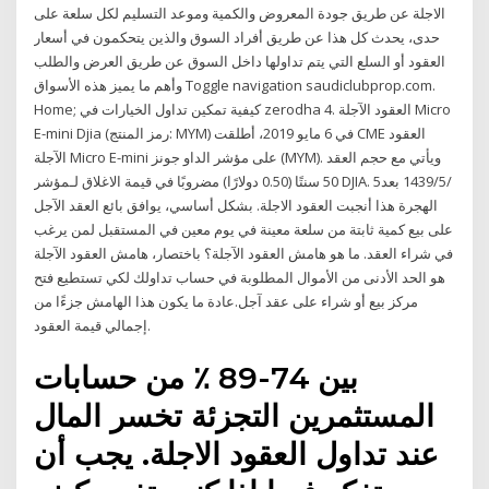
الاجلة عن طريق جودة المعروض والكمية وموعد التسليم لكل سلعة على
حدى، يحدث كل هذا عن طريق أفراد السوق والذين يتحكمون في أسعار
العقود أو السلع التي يتم تداولها داخل السوق عن طريق العرض والطلب
وأهم ما يميز هذه الأسواق Toggle navigation saudiclubprop.com.
Home; كيفية تمكين تداول الخيارات في zerodha 4. العقود الآجلة Micro
E-mini Djia (رمز المنتج: MYM) في 6 مايو 2019، أطلقت CME العقود
الآجلة Micro E-mini على مؤشر الداو جونز (MYM). ويأتي مع حجم العقد
50 سنتًا (0.50 دولارًا) مضروبًا في قيمة الاغلاق لـمؤشر DJIA. 5‏‏/5‏‏/1439 بعد
الهجرة هذا أنجبت العقود الاجلة. بشكل أساسي، يوافق بائع العقد الآجل
على بيع كمية ثابتة من سلعة معينة في يوم معين في المستقبل لمن يرغب
في شراء العقد. ما هو هامش العقود الآجلة؟ باختصار، هامش العقود الآجلة
هو الحد الأدنى من الأموال المطلوبة في حساب تداولك لكي تستطيع فتح
مركز بيع أو شراء على عقد آجل.عادة ما يكون هذا الهامش جزءًا من
إجمالي قيمة العقود.
بين 74-89 ٪ من حسابات
المستثمرين التجزئة تخسر المال
عند تداول العقود الاجلة. يجب أن