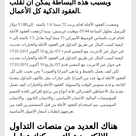
وبسبب هذه البساطة يمكن أن تقلب
العقود الذكية كل الأعمال.
وصعدت العقود الآجلة لخام برنت 72 سنتا- 1.4 بالمئة - إلى51.80 دولار
للبرميل بحلول الساعة 07:44 بتوقيت غرينتش، بينما ارتفعت العقود الآجلة
لخام غرب تكساس الوسيط الأميركي 71 سنتا أوما يعادل 1.5 بالمئة إلى +
كيفية كسب المال عن طريق التداول في العقود الآجلة والخيارات تحديث
بتاريخ 10 أكتوبر 2013 17:33 IST في حوار عبر الانترنت مع المضي قدم +
كيفية كسب المال عن طريق التداول في العقود الآجلة والخيارات تحديث
بتاريخ 10 أكتوبر 2013 17:33 IST في حوار عبر الانترنت مع المضي قدم
لكن كيف يعمل بالضبط و ما هي المزايا والعيوب؟ نحن نجيب علي كل.
العقود الآجلة لديها عدد من المزايا على خيارات مثل تكاليف التداول مقدما
الثابتة، وعدم تسوس الوقت والسيولة. العقود الآجلة والخيارات كيف تعمل
. يقدم بنك الاحتياطي الفيدرالي ثلاثة أنواع من برامج إقراض نافذة الخصم
للمؤسسات المالية: الائتمان الأساسي ، والائتمان الثانوي ، والائتمان
الموسمي. يتم استخدام العقود الآجلة من قبل المستثمرين للحد من
تعرضهم لتقلبات أسعار الأصول الأساسية.
هناك العديد من منصات التداول