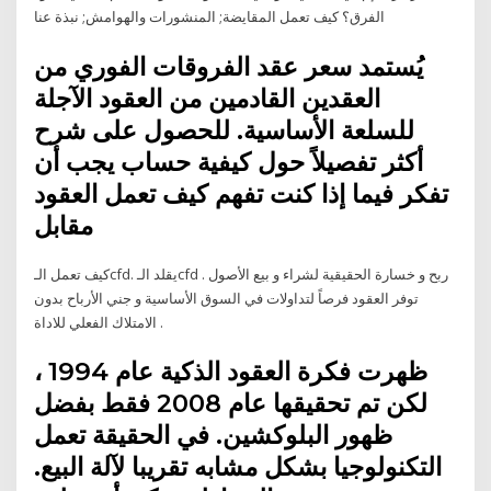
الفرق؟ كيف تعمل المقايضة; المنشورات والهوامش; نبذة عنا
يُستمد سعر عقد الفروقات الفوري من
العقدين القادمين من العقود الآجلة
للسلعة الأساسية. للحصول على شرح
أكثر تفصيلاً حول كيفية حساب يجب أن
تفكر فيما إذا كنت تفهم كيف تعمل العقود
مقابل
كيف تعمل الـcfd. يقلد الـcfd ربح و خسارة الحقيقية لشراء و بيع الأصول .
توفر العقود فرصاً لتداولات في السوق الأساسية و جني الأرباح بدون
الامتلاك الفعلي للاداة .
ظهرت فكرة العقود الذكية عام 1994 ،
لكن تم تحقيقها عام 2008 فقط بفضل
ظهور البلوكشين. في الحقيقة تعمل
التكنولوجيا بشكل مشابه تقريبا لآلة البيع.