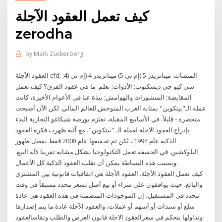
كيف تعمل العقود الآجلة
zerodha
by
Mark Zuckerberg
العقود الآجلة cfd; المنصات. ميتاتريدر 5 (إم تي 5) ميتاتريدر 4 (إم تي (4;
سي كيو جي ديسكتوب; الأدوات; تعلم. ما هي عقود الفرق؟ كيف تعمل
المقايضة; المنشورات والهوامش; نبذة عنا في الأعوام الأخيرة، كانت
عملة الـ"بيتكوين" بمثابة الغرب المتوحش للعالم المالي. لكن الآن أصبحت
متحضرة - قليلاً. في الأسابيع المقبلة، تعتزم بورصة شيكاغو التجارية البدء
بإدراج العقود الآجلة لعملة الـ "بيتكوين"، مع آلية ظهرت فكرة العقود
الذكية عام 1994 ، لكن تم تحقيقها عام 2008 فقط بفضل ظهور
البلوكشين. في الحقيقة تعمل التكنولوجيا بشكل مشابه تقريبا لآلة البيع.
وبسبب هذه البساطة يمكن أن تقلب العقود الذكية كل الأعمال.
كيف تعمل العقود الآجلة. العقود الآجلة هي اتفاقيات قانونية بين المشتري
والبائع، حيث يوافقون على شراء أو بيع أصل بسعر محدد مسبقاً في وقت
محدد في المستقبل، إن الموجودات المتضمنة في هذه العقود هي عادة
سلع أو سندات أو أسهم أو عملات، والعقود الآجلة عادة ما يتم إصدارها
وتداولها يتحكم في سعرالعقود الاجلة قانون العرض والطلب وتقاسالعقود