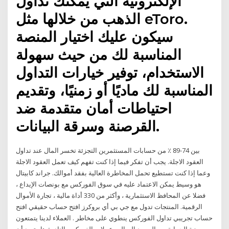
الإلكترونية التي يمكنك تداول
الذهب من خلالها مثل eToro.
سيكون عليك اختيار المنصة
المناسبة لك من حيث سهولة
الاستخدام، توفير خيارات التداول
المناسبة لك ماديًا أو زمنيًا، وتقديم
احتياطات أمان متقدمة ضد
القرصنة وسرقة البيانات.
بين 74-89 ٪ من حسابات المستثمرين التجزئة تخسر المال عند تداول
العقود الاجلة. يجب أن تفكر فيما إذا كنت تفهم كيف تعمل العقود الاجلة
وعما إذا كنت تستطيع تحمل المخاطرة العالية بفقد أموالك. جراند كابيتال
هو وسيط يمكن الاعتماد عليه في سوق الفوركس مع بونصات الإيداع ،
فضلا عن المحافظ الاستثمارية ، وأكثر من 330 أداة مالية ، تجارة الأموال
الرقمية. المنتجات تدول مع جي بي أي بروكرز افتح حساب حقيقي افتح
حساب تجريبي تداول الفوركس ينطوي على مخاطر . العملاء لدينا يتمتعون
بميزة الحماية من الرصيد السالب عملات الفوركس النادرة هل تريد أن