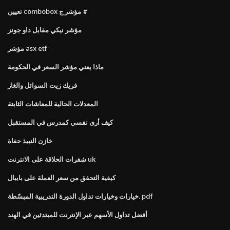
تعيين combobox مؤشر ج #
مؤشر نيكي مقابل داو جونز
مؤشر asx etf
ماذا يعني مؤشر السعر في الحكومة
فريك زيت السوائل والغاز
المعدلات الحالية للمعاشات الثابتة
كيف أرى نفسي كمدرس في المستقبل
خازن النبيذ حفاة
شفرات الحلاقة على الانترنت uk
كيفية التحقق من سعر العملة على بايبال
خيارات وخيارات تداول الدورة التدريبية المبسّطة. pdf
أفضل تداول الأسهم عبر الإنترنت للمبتدئين في الهند