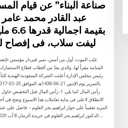
صناعة البناء” عن قيام الم
بقيمة 
ليفت سلاب، فى إفصاح لل
غيّب الموت، أول من أمس، نمير قيردار مؤسس «إنفستك
المنامة مقراً لها، والذي يعدّ من أقطاب قطاع الاستثمار
رئيس مجلس الإدارة أعلنت الشركة السعودية الهندية للتأمي
رأس المال كما يلي: 1-رأس المال قبل الت
المزيد تعقيباً على حوار ابراهيم بحر العلوم – فاضل علي ع
الدكتور ابراهيم بحر العلوم في جريدة الزمان 8 آب 2020 العراق طالما أنتج تحت الحد المعين له من قبل …