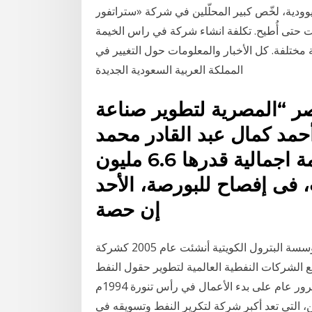
ة، لخّص كبير المحلّلين في شركة «ستراتفور» (Stratfor)، لورين غودريتش، الهجوم الذي تعرّض له
ح. تكلفة انشاء شركة في راس الخيمة. sfm الرائدة عالميا في جميع الخدمات
 بتسجيل وإنشاء شركات خارجية في 25 دولة مختلفة. كل الأخبار والمعلومات حول التغيير في
المملكة العربية السعودية الجديدة
 “المصرية لتطوير صناعة
أحمد كمال عبد القادر محمد
عامر بشراء 2.6 مليون سهم بقيمة اجمالية قدرها 6.6 مليون
، فى إفصاح للبورصة، الأحد
إن حصة
شركة التنمية النفطية هي إحدى الشركات التابعة لمؤسسة البترول الكويتية أنشئت عام 2005 كشركة
 الشركات النفطية العالمية لتطوير حقول النفط
الشمالية في دولة الكويت و التي تشمل التقويم المالي; مرور عام على بدء الأعمال في رأس تنورة 1994م
% في بترون كوربريشن، التي تعد أكبر شركة لتكرير النفط وتسويقه في