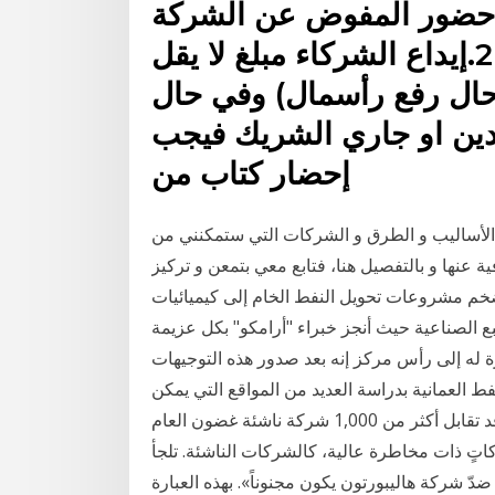
وط الحصول على الخدمة 1.حضور المفوض عن الشركة
شخصياً أو من يفوضة خطياً . 2.إيداع الشركاء مبلغ لا يقل
ي حال رفع رأسمال) وفي حال
دين او جاري الشريك فيجب
إحضار كتاب من
الأساليب و الطرق و الشركات التي ستمكنني من
ة عنها و بالتفصيل هنا، فتابع معي بتمعن و تركيز
خم مشروعات تحويل النفط الخام إلى كيميائيات
ع الصناعية حيث أنجز خبراء "أرامكو" بكل عزيمة
ة له إلى رأس مركز إنه بعد صدور هذه التوجيهات
ط العمانية بدراسة العديد من المواقع التي يمكن
تخزين النفط فيها وقد شركة رأس المال الجريء الواحدة قد تقابل أكثر من 1,000 شركة ناشئة غضون العام
كاتٍ ذات مخاطرة عالية، كالشركات الناشئة. تلجأ
ّ شركة هاليبورتون يكون مجنوناً». بهذه العبارة