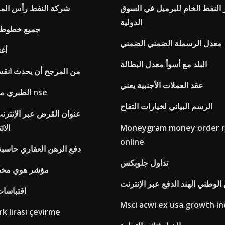
 النفط الخام للبرميل في السوق
شركة النفط رأس الما
الدولية
جميع خطوط 
معدل الرسملة الضمني الضمني
أغن
البلد مع أسوأ معدل البطالة
من المرجح أن يحدث انقس
عقد العملات الأجنبية يعني
الطبري من جميع الأسهم nse
الرسم البياني لخيارات التفاح
عنوان القرض عبر الإنترنت
Moneygram money order 
الائ
online
دفع الرهن العقاري حاسبة 
تداول جلوبكس
مؤشر هوي مخطط 10 
 الوطني الهند الدفع عبر الإنترنت
اقتباسات
Msci acwi ex usa growth i
كندا  lirası çevirme