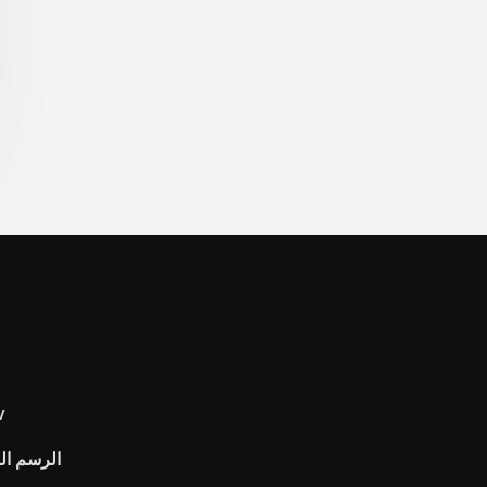
بقعة ا
الرسم الب