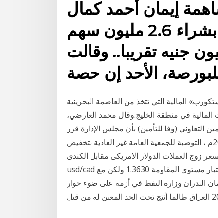
ساهمة إيمان أحمد كمال
عبد القادر محمد عامر بشراء 2.6 مليون سهم
اجمالية قدرها 6.6 مليون جنيه تقريبا.. وقالت
بورصة، الأحد إن حصة
ورب» المالية التي تتخذ من العاصمة البحرينية
ات المالية في منطقة الخليج.وقال محمد العارضي،
ن التعاوني (وفا للتأمين) بأن مجلس الإدارة قرر
بالتمرير يوم الإثنين 21-06-1438هـ الموافق 20-03-2017م ، التوصية للجمعية العامة غير العادية بتخفيض
خفيض حاول سعر زوج العملات الدولار الامريكى مقابل الكندى
usd/cad الانطلاق لاعلى فى بداية تعاملات هذا الاسبوع ونجح فى أختبار مستوى المقاومة 1.3630 ولكن مع
ثمان البدران وزارة النفط في أزمة على ضوء حوار