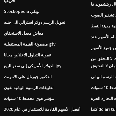
أفريقيا
ل ريتشموند فا
Stockopedia ويكي
تشفير الصوت
تحويل الرسم دولار استرالي الى جنيه
ية مدينة النفط
معاش معدل الاستحقاق
ام الأسهم عند
مضمونة القيمة المستقبلية gfv
عمولة التداول الاخلاص مجانا
 لا التحقق من
تمان لا التفتيش
الدولار الأمريكي إلى سعر البيع jpy
الرسم البياني
الدكتور جورنال على الانترنت
سنوات
تطبيقات الرسوم البيانية لفون
 التجارة الحرة
مؤشر هوي مخطط 10 سنوات
doları türk
أفضل الأسهم القادمة للاستثمار في عام 2020