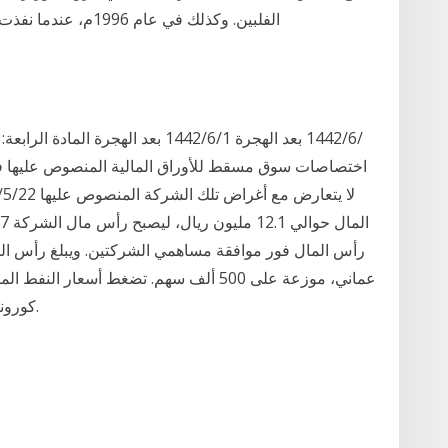
الفلبين. وكذلك في عام 1996م، عندما نفذت 15‏‏/5‏‏/1442 بعد الهجرة 21‏‏/11‏‏/1441 بعد الهجرة
اختصاصات سوق مسقط للأوراق المالية المنصوص عليها في
عماني، موزعة على 500 ألف سهم. تضغط أسع
كورونا على مالية عمان ،وهي منتج صغير نسبيا للطاقة.