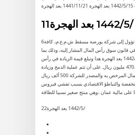
11‏‏/5‏‏/1442 بعد الهجرة
6‏‏/6‏‏/1442 بعد الهجرة 1‏‏/6‏‏/1442 بعد الهجرة المادة الرابعة: تؤول إلى شركة بورصة مسقط ش.م.ع.م، كافة
 قانون سوق رأس المال المشار إليه، وذلك بما
لا يتعارض مع أغراض تلك الشركة المنصوص عليها 22‏‏/5‏‏/1442 بعد الهجرة هذا وتبلغ قيمة الزيادة في رأس
المال حوالي 12.1 مليون ريال، ليصبح رأس مال الشركة 470.7 مليون ريال. على أن تتم عملية الدمج وزيادة
رأس المال فور موافقة مساهمي الشركتين. ويبلغ رأس المال المرخص به والمصدر للشركة 500 ألف ريال
ار النفط المنخفضة والتباطؤ الاقتصادي بسبب تفشي فيروس
22‏‏/5‏‏/1442 بعد الهجرة