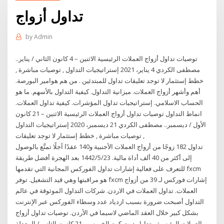
تداول أزواج
by
Admin
توصيات تداول أزواج العملات الرئيسية الاثنين – 4 كانون الثاني / يناير..
مصطفى الكردي 4 يناير، 2021 إستراتيجيات التداول , توصيات مباشرة ,
خطط إستثمار لا توجد تعليقات تداول للمبتدئين . من هم هوامير البورصة.
أهم وأشهر أزواج العملات. ميزانية التداول. كيفية التداول بالأسهم. ما هو
الحساب الاسلامي. إستراتيجيات تداول المؤشرات. كيفية تداول العملات.
انماط التداول توصيات تداول أزواج العملات الرئيسية الاثنين – 21 كانون
الأول / ديسمبر.. مصطفى الكردي 21 ديسمبر، 2020 إستراتيجيات التداول
, توصيات مباشرة , خطط إستثمار لا توجد تعليقات
تداول 182 زوجًا من أزواج العملات الأجنبية و140 عقدًا آجلًا تمتَّع بالوصول
إلى أكثر من 40 ألف أداة مالية. 23‏‏/5‏‏/1442 بعد الهجرة أفضل طريقة
للتعرف على فعالية إشارات تداول الفوركس المجانية التي تقدمها fxcm
هو مراقبتها وهي قيد التشغيل. توفر fxcm إشارات فوركس لـ 39 من أزواج
العملات. تداول العملات في الاردن. شركات التداول الموثوقة في عالم
التداول أصبحت ضرورة بسبب ازدياد عدد وسطاء الفوركس عبر الإنترنت
بشكل كبير خلال العقد الماضي لاسيما في الأردن. توصيات تداول أزواج
العملات الرئيسية - تداول دوت كوم الخميس - 21 كانون الثاني / المعدلة