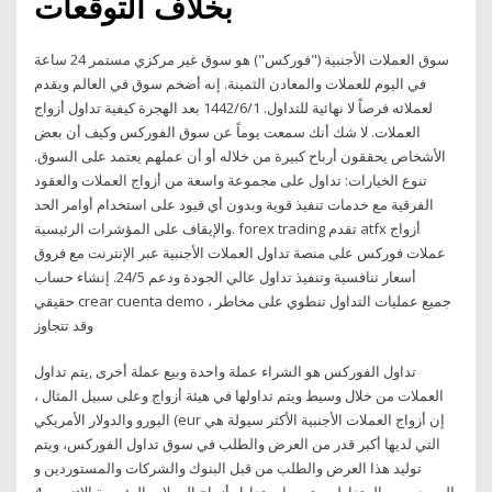
بخلاف التوقعات
سوق العملات الأجنبية ("فوركس") هو سوق غير مركزي مستمر 24 ساعة
في اليوم للعملات والمعادن الثمينة. إنه أضخم سوق في العالم ويقدم
لعملائه فرصاً لا نهائية للتداول. 1‏‏/6‏‏/1442 بعد الهجرة كيفية تداول أزواج
العملات. لا شك أنك سمعت يوماً عن سوق الفوركس وكيف أن بعض
الأشخاص يحققون أرباح كبيرة من خلاله أو أن عملهم يعتمد على السوق.
تنوع الخيارات: تداول على مجموعة واسعة من أزواج العملات والعقود
الفرقية مع خدمات تنفيذ قوية وبدون أي قيود على استخدام أوامر الحد
والإيقاف على المؤشرات الرئيسية. forex trading تقدم atfx أزواج
عملات فوركس على منصة تداول العملات الأجنبية عبر الإنترنت مع فروق
أسعار تنافسية وتنفيذ تداول عالي الجودة ودعم 24/5. إنشاء حساب
حقيقي crear cuenta demo جميع عمليات التداول تنطوي على مخاطر ،
وقد تتجاوز
تداول الفوركس هو الشراء عملة واحدة وبيع عملة أخرى ,يتم تداول
العملات من خلال وسيط ويتم تداولها في هيئة أزواج وعلى سبيل المثال ،
اليورو والدولار الأمريكي (eur إن أزواج العملات الأجنبية الأكثر سيولة هي
التي لديها أكبر قدر من العرض والطلب في سوق تداول الفوركس، ويتم
توليد هذا العرض والطلب من قبل البنوك والشركات والمستوردين و