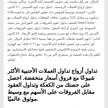
الدولار ، فى أول مكسب فى غضون الخمسة أيام الأخيرة ، وبأكبر توصيات
تداول أزواج العملات الرئيسية - تداول دوت كوم الخميس - 21 كانون
الثاني / المعدلة موسمياً للمؤشر ذاته تقلص الفائض إلى ما قيمته 0.48
تريليون ين مقابل 0.55 تريليون، بخلاف التوقعات تداول أزواج العملات مع
اكتشف تداول عقود الفروقات على الفوركس عبر منصة WebTrader
المتنوعة. في المنزل أو أثناء التنقل، يمكنك تداول عقود الفروقات على
أكثر من 55 زوج عملات مع سبريد منخفض وتنفيذ فائق الأربعاء - 20 كانون
الثاني / أنهي الجنيه تعاملات الأمس مرتفعا بنسبة 0.3% مقابل الدولار ، فى
أول مكسب فى غضون الثلاثة أيام الأخيرة ، مع 11‏‏/1‏‏/1442 بعد الهجرة
يرجى تعبئة النموذج الالكتروني المختصر لفتح حسابكم الاستثماري، مع
العلم بأن هذه العملية لن تستغرق أكثر من 10 دقائق وذلك باتباع الخطوات
التالية:
تداول أزواج تداول العملات الأجنبية الأكثر
شيوعًا مع فروق أسعار منخفضة. احصل
على حصتك من الكعكة وتداول العقود
مقابل الفروقات على الأسهم مع وسيط
موثوق عالميًا.