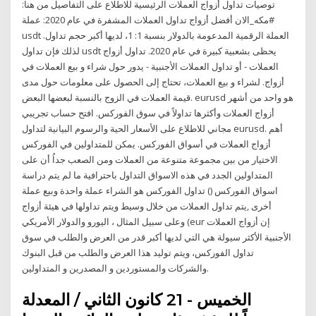
توصيات تداول أزواج العملات الرئيسية للاطلاع على التفاصيل من هنا:
#مكه_الان أفضل أزواج تداول العملات المشفرة في عام 2020: عملة
usdt العملة الرقمية المدعومة بالدولار بنسبة 1: 1، لديها أكبر حجم تداول.
لذلك فإن تداول usdt يحظى بشعبية كبيرة في عام 2020. تداول أزواج
العملات - أو تداول العملات الأجنبية - يدور حول شراء و بيع العملات في
أزواج. لشراء و بيع العملات، تحتاج إلى الحصول على معلومات حول مدى
قيمة العملات في الزوج بالنسبة لبعضها البعض. eurusd هو واحد من أشهر
أزواج العملات وأكثرها تداولاً في سوق الفوركس. افتح حساب تجريبي
مجاني للاطلاع على الأسعار الحية والرسوم البيانية لتداول eurusd. أهم
أزواج العملات في أسواق الفوركس. يمكن للمتداولين في الفوركس
الاختيار من بين مجموعة متنوعة من العملات ومن الصعب جداُ أن على
المتداولين الجدد في هذه الاسواق التداول باحترافية ما لم يتم دراسة
اسواق الفوركس () تداول الفوركس هو الشراء عملة واحدة وبيع عملة
أخرى ,يتم تداول العملات من خلال وسيط ويتم تداولها في هيئة أزواج
وعلى سبيل المثال ، اليورو والدولار الأمريكي (eur إن أزواج العملات
الأجنبية الأكثر سيولة هي التي لديها أكبر قدر من العرض والطلب في سوق
تداول الفوركس، ويتم توليد هذا العرض والطلب من قبل البنوك
والشركات والمستوردين و المصدرين و المتداولين.
الخميس - 21 كانون الثاني / المعدلة