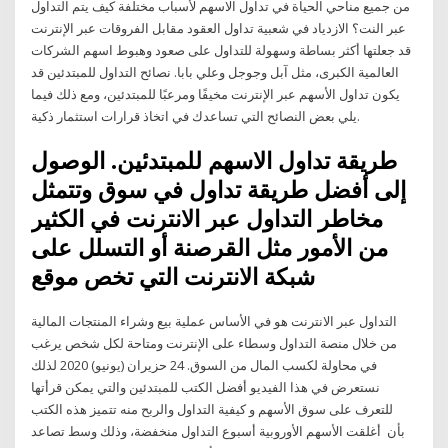
من جميع مناحي الحياة في تداول الاسهم لأسباب مختلفة كيف يتم التداول
عبر النت؟ الازدياد في شعبية تداول العقود مقابل الفروقات عبر الإنترنت
قد جعلتها أكثر بساطة وسهولة للتداول على صعود وهبوط اسهم الشركات
العالمية الكبرى، مثل آبل وجوجل وعلي بابا. نصائح التداول للمبتدئين قد
يكون تداول الأسهم عبر الإنترنت مخيفًا ومرعبًا للمبتدئين، ومع ذلك فيما
يلي بعض النصائح التي تساعدك في اتخاذ قرارات استثمار ذكية.
طريقة تداول الاسهم للمبتدئين. الوصول
إلى أفضل طريقة تداول في سوق وتتمثل
مخاطر التداول عبر الانترنت في الكثير
من الأمور مثل القرصنة أو التسلل على
شبكة الانترنت التي تخص موقع
التداول عبر الانترنت هو في الأساس عملية بيع وشراء المنتجات المالية
من خلال منصة التداول وسطاء على الإنترنت ومتاحة لكل شخص يرغب
في محاولة لكسب المال من السوق. 24 حزيران (يونيو) 2020 لذلك
نستعرض في هذا الفيديو أفضل الكتب للمبتدئين والتي يمكن قرأتها
للتعرف على سوق الأسهم و كيفية التداول والربح منه تتميز هذه الكتب
بأن أغلقت الأسهم الأوروبية أسبوع التداول منخفضة، وذلك وسط تصاعد