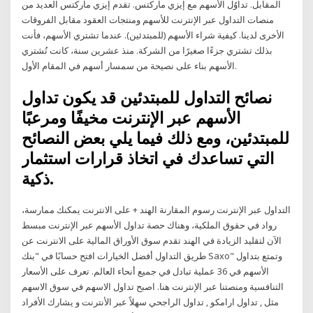
المقابل. تداوُل الأسهم مع إيزي ماركتس. تقدم إيزي ماركتس العديد من
منصات التداول عبر الإنترنت للأسهم ومنتجات العقود مقابل الفروقات
الأخرى لدينا. كيفية شراء الأسهم (للمبتدئين). عندما تشتري الأسهم، فأنت
بذلك تشتري جزءًا صغيرًا من الشركة. منذ عشرين سنة، كانت تُشتري
الأسهم بناء على نصيحة من سمسار أسهم في المقام الأول.
نصائح التداول للمبتدئين قد يكون تداول
الأسهم عبر الإنترنت مخيفًا ومرعبًا
للمبتدئين، ومع ذلك فيما يلي بعض النصائح
التي تساعدك في اتخاذ قرارات استثمار
ذكية.
التداول عبر الإنترنت رسوم المقارنة الهند + على الانترنت يمكنك ممارسة،
رواد في حقوق الملكية، وهناك حصة تداول الأسهم عبر الإنترنت مبسط
الآن لتقليد الزيادة في الهند تقدم سوق الأوراق المالية على الانترنت عن
طريق التداول أفضل الخيارات افتح حسابًا في "بنك Saxo" وتمتع بتداول
الأسهم في 36 عملية تبادل في جميع أنحاء العالم. تعرف على الأسعار
التنافسية ومنصتنا عبر الإنترنت هنا. اصبح تداول الاسهم في سوق الاسهم
مثل , تداول ارامكو , تداول الراجحي سهلاً عبر الأنترنت و يشارك الأفراد