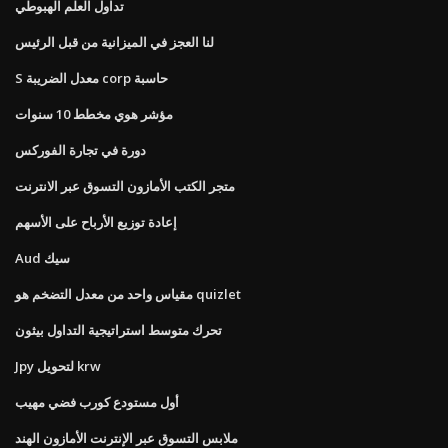
تداول العلم الهبوطي
لنا العجز في الميزانية من قبل الرئيس
S معدل الضريبة corp حاسبة
مؤشر هوي مخطط 10 سنوات
دورة في تجارة الفوركس
متجر الكتب الأمازون التسوق عبر الانترنت
إعادة توزيع الأرباح على الأسهم
Aud سيك
مقياس واحد من معدل التضخم هو quizlet
تحرك متوسط ​​استراتيجية التداول بيثون
Jpy لتحويل krw
أول مستودع كورب فضي مهيب
ملابس التسوق عبر الإنترنت الأمازون الهند