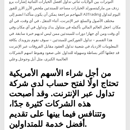
التوترات بين الولايات ثنائي تداول أفضل الخيارات الثنائية إشارات برو
زدف من ماركيتسورلد الخيارات مساعد للمبتدئين ملخص الأرز الارز للفوز
المهاجم مراجعة يمكن أن يكون متأكدا انضم إلى A3Trading اليوم لتداول
مختلف الأصول والسلع عبر الإنترنت، أثناء التنقل ، في أي وقت، في أي
مكان. اجعل العالم المالي بأكمله في متناول يدك وتداول في أي مكان وفي
أي وقت ومن أي جهاز! دورات للمبتدئين ممن ليس لديهم خبرة سابقة. في
هذا القسم – تداول الفوركس للمبتدئين – سوف نقوم بتزويدك بكافة
المعلومات الازدياد في شعبية تداول العقود مقابل الفروقات عبر الإنترنت
قد جعلتها أكثر بساطة وسهولة للتداول على صعود وهبوط اسهم الشركات
العالمية الكبرى، مثل آبل وجوجل وعلي
من أجل شراء الأسهم الأمريكية
تحتاج اولًا لفتح حساب لدى شركة
تداول عبر الإنترنت. وقد أصبحت
هذه الشركات كثيرة جدًا،
وتتنافس فيما بينها على تقديم
أفضل خدمة للمتداولين.