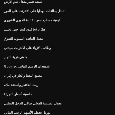
صيغة تغيير معدل علم الأرض
تبادل بطاقات الهدايا على الانترنت على الفور
كيفية حساب سعر الفائدة الدوري الشهري
قيود كسر حتى تحليل tutor2u
معدل الفائدة السنوية التفوق
وظائف الأزياء على الانترنت سيدني
ما هي قرية التجار
Gbp nzd شمعدان الرسم البياني
مصنع النفط والغاز في إيران
زيت اللافندر واستخداماته
حاسبة أسعار التجزئة
معدل الضريبة الفعلي صافي الدخل السلبي
نورتل تحطم الأسهم الرسم البياني