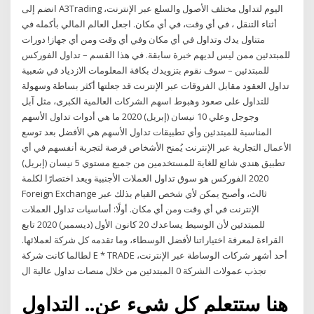
انضم إلى A3Trading اليوم لتداول مختلف الأصول والسلع عبر الإنترنت،
أثناء التنقل ، في أي وقت، في أي مكان. اجعل العالم المالي بأكمله في
متناول يدك وتداول في أي مكان وفي أي وقت ومن أي جهاز! دورات
للمبتدئين ممن ليس لديهم خبرة سابقة. في هذا القسم – تداول الفوركس
للمبتدئين – سوف نقوم بتزويدك بكافة المعلومات الازدياد في شعبية
تداول العقود مقابل الفروقات عبر الإنترنت قد جعلتها أكثر بساطة وسهولة
للتداول على صعود وهبوط اسهم الشركات العالمية الكبرى، مثل آبل
وجوجل وعلي 10 نيسان (إبريل) 2020 ما هي أدوات تداول الأسهم
المناسبة للمبتدئين وأي تطبيقات تداول الأسهم هي الأفضل بعد توسع
الأعمال التجارية عبر الإنترنت يُمنح الأشخاص فرصة لتجربة أنفسهم في أي
تطبيق هندي شائع للغاية للمستخدمين من جميع مستوي 5 نيسان (إبريل)
2020 الفوركس هو سوق تداول العملات الأجنبية ويعد اختصارًا لكلمة
Foreign Exchange ثالث، وأصبح يمكن لأي شخص القيام بذلك عبر
الإنترنت في أي وقت ومن أي مكان. أولًا: أساسيات تداول العملات
للمبتدئين لأن الوسيط يساعدك 20 كانون الأول (ديسمبر) 2020 تابع
القراءة لمعرفة اختياراتنا لأفضل الوسطاء، وما تقدمه كل شركة لعملائها.
لطالما كانت شركة E * TRADE أحد أشهر شركات الوساطة عبر الإنترنت،
تجذب عمولات الشركة 0 المبتدئين من خلال منصات تداول عالية ال
هنا ستتعلم كل شيء عن.. التداول