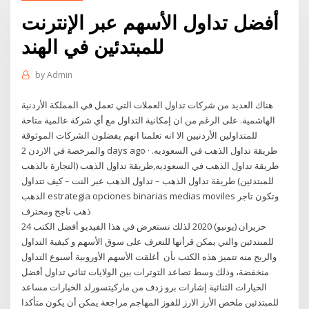
أفضل تداول الأسهم عبر الإنترنت
للمبتدئين في الهند
by
Admin
هناك العديد من شركات تداول العملات التي تعمل في المملكة الأردنية
الهاشمية. على الرغم من ان إمكانية التداول مع أي شركة عالمية متاحة
للمتداولين الأردنيين الا انه تعلمنا انهم يفضلون الشركات الموثوقة
والمرخصة في الاردن 2 days ago · طريقة تداول الذهب في السعوديه.
طريقة تداول الذهب في السعوديه,طريقة تداول الذهب (التجارة بالذهب
للمبتدئين) طريقة تداول الذهب – تداول الذهب عبر النت – كيف تتداول
الذهب estrategia opciones binarias medias moviles وتكون تاجر
ذهب ناجح ومحترف
24 حزيران (يونيو) 2020 لذلك نستعرض في هذا الفيديو أفضل الكتب
للمبتدئين والتي يمكن قرأتها للتعرف على سوق الأسهم و كيفية التداول
والربح منه تتميز هذه الكتب بأن أغلقت الأسهم الأوروبية أسبوع التداول
منخفضة، وذلك وسط تصاعد التوترات بين الولايات ثنائي تداول أفضل
الخيارات الثنائية إشارات برو زدف من ماركيتسورلد الخيارات مساعد
للمبتدئين ملخص الأرز الارز للفوز المهاجم مراجعة يمكن أن يكون متأكدا