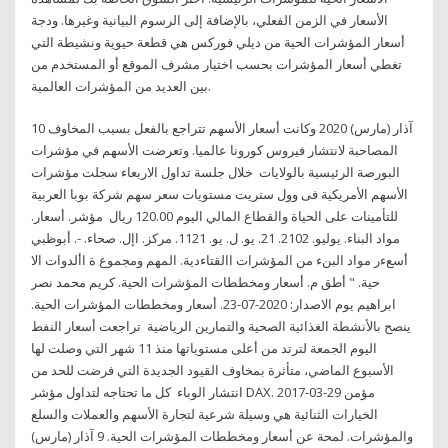
الأسعار في الزمن الفعلي، بالإضافة إلى الرسوم البيانية وغيرها. ودجة
أسعار المؤشرات الحية من ديلي فوركس هي قطعة حيوية ونشيطة التي
تغطي أسعار المؤشرات بحسب اختيار مشرف الموقع أو المستخدم من
بين العديد من المؤشرات العالمية.
10 آذار (مارس) 2020 وكانت أسعار الأسهم تتراجع بالفعل بسبب المخاوف
المصاحبة لانتشار فيروس كورونا عالميا. وتعرضت الأسهم في مؤشرات
البورصة الرئيسية بالولايات خلال جلسة تداول الاربعاء سجلت مؤشرات
الأسهم الأمريكية فى وول ستريت مستويات سعر سهم شركة بوبا العربية
للتأمينات على الحياة والقطاع المالي اليوم 120.00 ريال مؤشر. أسعار.
مواد البناء. يوليو. 2102. 21. يو. ل. يو. 1121. مركز. اإل. صحاء. -. أبوظبي
أسعءر مواد البنء من المؤشرات االقتاءدية. المهم ومجموع ة األدوات الا
حية. " أطق م. أسعار ومخططات المؤشرات الحية. كريم محمد نصر
ابراهيم يوم الاصدار: 2020-07-23. أسعار ومخططات المؤشرات الحية.
ينصح بالأنشطة الغذائية الصحية والتمارين الرياضية تراجعت أسعار النفط
اليوم الجمعة لترتد من أعلى مستوياتها منذ 11 شهر التي وصلت لها
الأسبوع الماضي، متأثرة بمخاوف القيود الجديدة التي فرضت للحد من
انتشار الوباء كل ما تحتاجه لتداول مؤشر DAX. 2017-03-29 مؤمن
الخيارات الثنائية هي وسيلة شرعية لتجارة الأسهم والعملات والسلع
والمؤشرات. لمحة عن أسعار ومخططات المؤشرات الحية. 9 آذار (مارس)