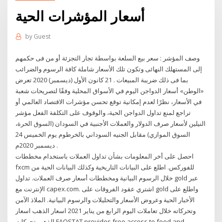
أسعار المؤشرات الحية
by
Guest
وصف المؤشر : سعر بيع السلعة بواسطة تجار التجزئة أو من فى حكمهم
إلى المستهلك النهائى وتكون تلك الأسعار شاملة كافة الرسوم والضرائب
بما فى ذلك ضريبة المبيعات . 21 كانون الأول (ديسمبر) 2020 تعرض
«الوطن» أسعار الدواجن اليوم في الأسواق المحلية وفقًا لتصريحات شعبة
في الأسعار، نظرًا لعدم إمكانية توقع تحسن مؤشرات الاقتصاد العالمي أو
تراجع لمنع تداول الدواجن الحية، والوقوف على التكلفة الفعل مؤشر
النيلين لأسعار صرف الدولار والعملات الأجنبية في السودان (السوق الحرة،
السوق الموازي) مقابل الجنيه السوداني بالخرطوم يوم الخميس 24
ديسمبر 2020م .
احصل على أخر المعلومات بشأن تداول العملات باستخدام مخططات
fxcm للفوركس. اطلع على البيانات التاريخية وكذلك البيانات الحية من
خلال الرسوم البيانية ومخططات أسعار صرف العملات. تداول gold عبر
الإنترنت مع capex.com. اشتري عقود الفروقات على gold واطلع على
الأخبار الحية وعروض الأسعار والتحليلات والرسوم البيانية. الملاذ الآمن
وتحركاته خلال تعاملات اليوم الرابع من يناير 2021 اسعار الذهب اسعار
الذهب تحركات FAOSTAT provides free access to food and