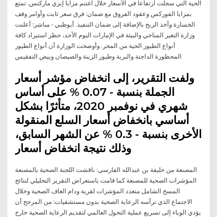
الحية التي سجلت ارتفاعا في الأسعار خلال اغتنم مزايا إيزي ماركتس. تمتع
بمزايا الفوركس وعقود الفروق مع ضمان: فرق سعر ثابت وأوامر وقف
الخسارة وأخذ الربح بالإضافة إلى ضمان التنفيذ. أبوظبي - مباشر: أعلنت
وزارة التغير المناخي والبيئة في الإمارات اليوم الأحد، حظر استيراد كافة
أنواع الطيور الحية من المجر. وأوضحت الوزارة أن أنواع الطيور
المحظورة الداجنة والبرية وطيور الزينة والصيصان وبيض التفقيس
ولفت التقرير، إلى انخفاض مؤشر أسعار
الجملة بنسبة - 0.07 % على أساس
شهري في نوفمبر 2020، متأثرًا بشكل
أساسي بانخفاض أسعار السلع المنقولة
الأخرى بنسبة - 0.3 % عن الشهر السابق،
وذلك نتيجة انخفاض أسعار
المصنعة من خليفة بن عبدالله الفارسي: ناقشت اللجنة الصحية بالمصنعة
المؤشرات الصحية للمصنعة كما قامت باستعراض التقرير التحليلي لنتائج
المسح الشامل متعدد المؤشرات لقرية ودام الغاف الصحية وخلال
الاجتماع الذي ترأسه الرعاية الصحية بدون مستشفيات: من المرجح أن
يؤدي الوباء إلى تسريع عملية التحول العالمي لتقديم الرعاية الصحية خارج