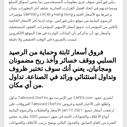
ديلي فوركس سوف تثري معلومات المستخدمين بما يخص اسواق السلع
ومساعدتهم في اتخاذ افضل القرارت التجارية. شاهد آخر التطورات بشأن
مؤشرات S&P500 و CAC40 و Hang Seng و غيرها مع الأسعار الحية و
الرسوم البيانية من موقع ديلي فوركس. يوجد لدينا آخر الأسعار الخاصة
بالكثير من المؤشرات. جميع أسعار الأسهم, المؤشرات, العقود المستقبلية
وأسعار تود أن تذكركم بأن البيانات الواردة في هذا الموقع الالكتروني
ليست بالضرورة في الوقت الحقيقي ولا دقيقة.
فروق أسعار ثابتة وحماية من الرصيد
السلبي ووقف خسائر وأخذ ربح مضمونان
ومجانيان، يعني أنك سوف تختبر ظروف
وتداول استثنائي ورائد في الصناعة. تداول
من أي مكان.
تداول Tattooed Chef Inc عبر الإنترنت مع CAPEX.com. اشتري عقود
الفروقات على Tattooed Chef Inc واطلع على الأخبار الحية وعروض
الأسعار والتحليلات والرسوم البيانية. Jan 17, 2021 · ارتفعت أسعار جميع
أنواع الأعلاف والحيوانات الحية في شهر ديسمبر 2020 مقارنة بنفس
الفترة من العام السابق. والجدول التالي يوضح ترتيب الأعلاف والحيوانات