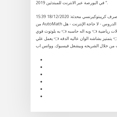
في البورصة عبر الانترنت للمبتدئين 2019 “.
آلة حاسبة على الانترنت. لغة: أسعار صرف كريبتوكيرنسي محدثة: 18/12/2020 15:39 utc-05:00 وهنا بعض
من AutoMath صورة حاسبة الميزات: - نتائج سريعة ودقيقة - خطوة خطوة الدروس - لا حاجة الإنترنت - هل
بسيط على أسئلة الرياضيات المتقدمة - 250+ دالات رياضية 👈 وبه اله حاسبه 👈 به بلوتوث قوي
 يتمتيز بشاشه الوان عاليه الدقه 👈 يعمل علي
ت من خلال الشريحه وبيشغل فيسبوك. وواتس اب