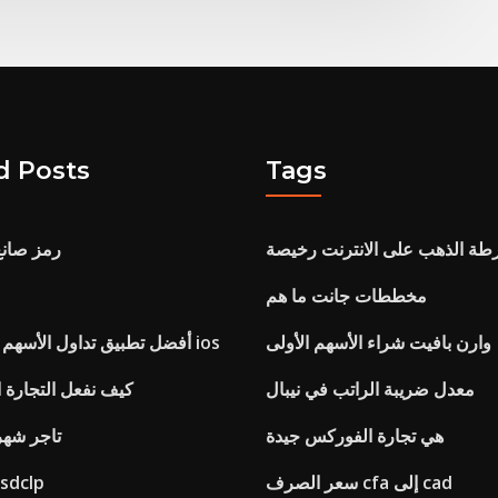
d Posts
Tags
طة الذهب على الانترنت رخيصة
رمز صانع
مخططات جانت ما هم
وارن بافيت شراء الأسهم الأولى
أفضل تطبيق تداول الأسهم لنظام التشغيل ios
معدل ضريبة الراتب في نيبال
كيف نفعل التجارة ال
هي تجارة الفوركس جيدة
تاجر شهري 30 ت
سعر الصرف cfa إلى cad
سعر الصرف lp