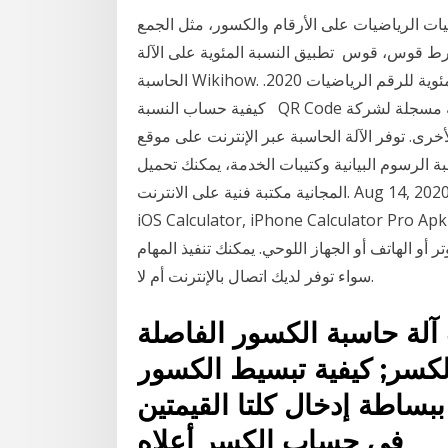
يات الرياضيات على الأرقام والكسور، مثل الجمع
ط قوس، قوس تطبيق النسبة المئوية على الآلة
الحاسبة Wikihow. الكسور والنسبة المئوية نصيحة 1 كيفية حساب النسبة المئوية للرقم الرياضيات 2020.
كيفية حساب النسبة QR Code هوعلامة تجارية مسجلة لشركة DENSO WAVE INCORPORATED في
وفر الآلة الحاسبة عبر الإنترنت على موقع Keisan نتائج عالية 2020-7-29 تحميل
عبة الرسوم البيانية وكتيبات الخدمة، يمكنك تحميل
المجانية مكتبة فنية على الانترنت. Aug 14, 2020 - تنزيل أفضل تطبيق آلة حاسبة للأندرويد iCalculator -
iOS Calculator, iPhone Calculator Pro Ap مع العديد من المميزات 2020. يمكنك إنشاء مستند جديد
 أو الهاتف أو الجهاز اللوحي. يمكنك تنفيذ المهام
سواء توفر لديك اتصال بالإنترنت أم لا.
آلة حاسبة الكسور الفاصلة
كسر; كيفية تبسيط الكسور
بساطة إدخال كلتا القيمتين
في حساب الكسر أعلاه