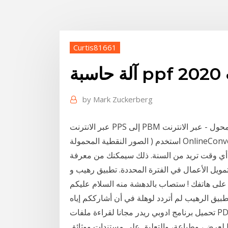
Curtis81661
20
by
Mark Zuckerberg
عبر الانترنت PPS إلى PBM محول - عبر الانترنت PPS ( عرض شرائح PowerPoint ) تحول إلى PBM (
الصور النقطية المحمولة ) استخدم OnlineConvert عبر الإنترنت. بسرعة مجانية! لا يلزم التسجيل. يمكنك
 أي وقت تريد من السنة. ذلك سيمكنك من معرفة
مويل الأعمال في الفترة المحددة. تطبيق رهيب و
لى هاتفك ! ستصاب بالدهشة منه السلام عليكم
طبيق الرهيب لم أتردد لوهلة في أن أشارككم إياه
تحميل برنامج ادوبي ريدر مجانا لقراءة ملفات PDF حيث يعد برنامج Adobe Reader صاحب المعيار العالمي
لعرض، وطباعة، والتعليق على مستندات ووثائق PDF عبر الانترنت PPS إلى PBM محول - عبر الانترنت PPS