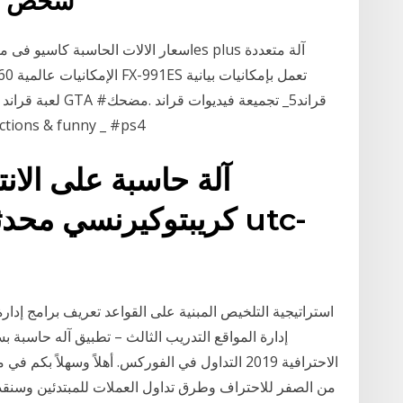
شخص ان
واكشن #3 s & funny _ #ps4
آلة حاسبة على الان
إدارة المواقع التدريب الثالث – تطبيق آله حاسبة 
الاحترافية 2019 التداول في الفوركس. أهلاً وسهل
من الصفر للاحتراف وطرق تداول العملات للمبتدئين وسنقد