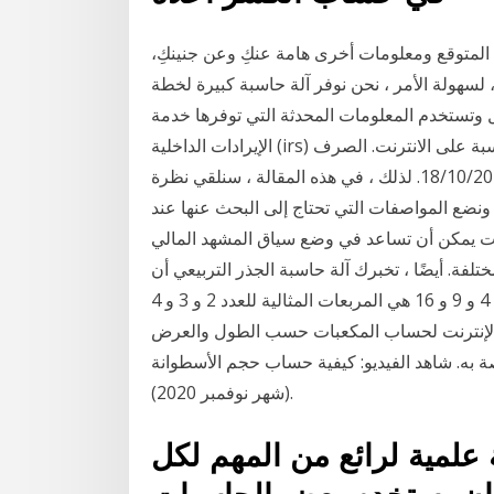
في موعد الولادة المتوقع ومعلومات أخرى هامة عنكِ وعن جنينكِ،
لسهولة الأمر ، نحن نوفر آلة حاسبة كبيرة لخطة
وتستخدم المعلومات المحدثة التي توفرها خدمة
الإيرادات الداخلية (irs) للحكومة الفيدرالية في الولايات المتحدة. آلة حاسبة على الانترنت. الصرف PiCoin في
دولار أمريكي وفقا لأسواق الصرف كريبتوكيرنسي في 18/10/2020. لذلك ، في هذه المقالة ، سنلقي نظرة
 ونضع المواصفات التي تحتاج إلى البحث عنها عند
رنت يمكن أن تساعد في وضع سياق المشهد المالي
فة. أيضًا ، تخبرك آلة حاسبة الجذر التربيعي أن
الرقم الذي تدخله هو مربع كامل أو ليس مربعًا كاملاً. فمثلا؛ 4 و 9 و 16 هي المربعات المثالية للعدد 2 و 3 و 4
 الإنترنت لحساب المكعبات حسب الطول والعرض
ة به. شاهد الفيديو: كيفية حساب حجم الأسطوانة
(شهر نوفمبر 2020).
علمية لرائع من المهم لكل