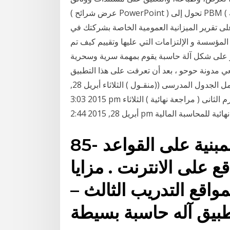
( عرض شرائح PowerPoint ) تحول إلى PBM ( الصور النقطية المحمولة ) استخدم OnlineConvert عبر
على تقرير الميزانية العمومية الخاصة بشركتك في
مؤسسة و الإلتزامات التي عليها وتقييم كيف تم
ر على شكل آلة حاسبة يقوم بمهمة سرية وسحرية
ي مدونة حوحو ، بعد أن تعرفت على هذا التطبيق
الرهيب لم أتردد لوهلة في أن أشارككم إياه » برنامج عمل الجدول المدرسى ((منقـول ) الثلاثاء أبريل 28,
2015 3:03 pm من طرف محمود عفوش » ملزمة بزنس الصف الثانى التيرم الثانى ( مراجعة نهائية ) الثلاثاء
اجعة نهائية للمحاسبة المالية
85- استراتيجية التلخيص المبنية على القواعد
ع على الانترنت . مزايا
مواقع التدريب الثالث –
بيق آله حاسبة بسيطة