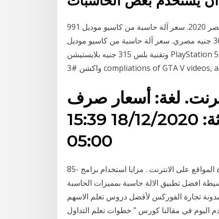
 يستخدم بعض الحاسبات
اسعار الالات الحاسبة كاسيو فى مصر 2020. سعر آلة حاسبة من كاسيو موديل 991es plus آلة متعددة
الإمكانيات عالمية 360 جنيه مصري. سعر آلة حاسبة من كاسيو موديل FX-991ES تعمل بإمكانيات بيانية
وتقنية بلس 315 جنيه بلايستيشن PlayStation لعبة قراند 5 GTA #قراند5_ تجميعة فيديوات قراند .مضحك
compliations of GTA V videos, action
ترنت. لغة: أسعار صرف
كريبتوكيرنسي محدثة: 18/12/2020 15:39 utc-
05:00
85- استراتيجية التلخيص المبنية على القواعد تعريف برامج إدارة المواقع على الانترنت . مزايا استخدام برامج
بسيطة افضل تطبيق الالة حاسبة بمميزات الحاسبة
اً بكم في مدونة تجارة الفوركس لأفضل دروس تعلم الاسهم
م اليوم في مقالنا كورس ” خطوات تعلم التداول