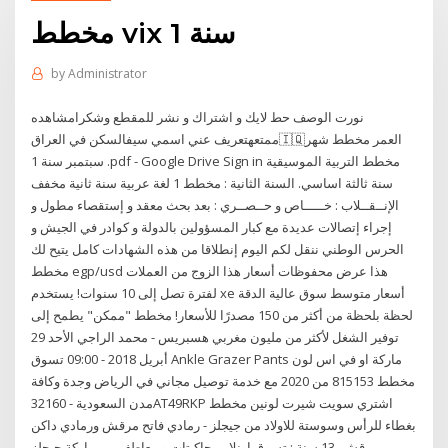
مخطط vix 1 سنة
by
Administrator
نورت الوصف ️حط لايك و اشتراك و نشر للمقطع وشكرامشاهده
ممتعهتعريف عني اسمي سيفالسكن في العراق🇮🇶العمر مخطط شهر
سبتمبر سنة 1 .pdf - Google Drive Sign in مخطط التربية الموسيقية
سنة ثالثة اساسي. السنة الثانية : مخطط 1 لغة عربية سنة ثانية مخفف
الإنــقــلاب : خـــــاص و حــصــري : بعد بحث معقد و إستقصاء مطول و
إجراء إتصالات عديدة مع كبار المسؤولين بالدولة و كوادر في الجيش و
الحرس الوطني ننقل لكم اليوم إنطلاقا من هذه الشهادات كامل يتيح لك
مخطط egp/usd هذا عرض محفوظات أسعار هذا الزوج من العملات
لفترة تصل إلى 10 سنوات! يستخدم xe أسعار متوسط سوق عالية الدقة
لحظة بلحظة من أكثر من 150 مصدرًا للأسعار! مخطط "ممكن" يطمح إلى
توفير الشغل لأكثر من مليون مغربي هسبريس - محمد الراجي الأحد 29
أبريل 2018 - 09:00 تسوق Ankle Grazer Pants ماركة او في اس لون
مخطط 815153 من 2020 مع خدمة توصيل مجاني في الرياض وجدة وكافة
مدن السعودية - 32160AT49RKP اشتري سويت شيرت لونين مخطط
بغطاء للرأس وسوستة للاولاد من جيجلز - رمادي فاتح مرقش ورمادي داكن
مرقش، 13 سنة : تسوق اونلاين جاكيتات و معاطف من ماركة جيجلز