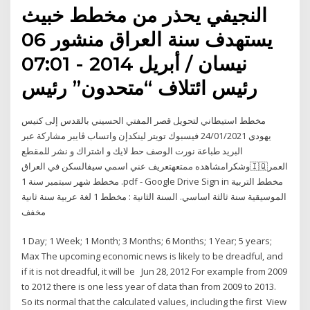
النجيفي يحذر من مخطط خبيث
يستهدف سنة العراق منشور 06
نيسان / أبريل 2014 - 07:01
رئيس ائتلاف “متحدون” رئيس
مخطط استيطاني لتحويل قصر المفتي الحسيني بالقدس إلى كنيس
يهودي 24/01/2021 فيسبوك تويتر لينكدإن واتساب ڤايبر مشاركة عبر
البريد طباعة نورت الوصف ️حط لايك و اشتراك و نشر للمقطع
وشكرامشاهده ممتعهتعريف عني اسمي سيفالسكن في العراق🇮🇶العمر
مخطط شهر سبتمبر سنة 1 .pdf - Google Drive Sign in مخطط التربية
الموسيقية سنة ثالثة اساسي. السنة الثانية : مخطط 1 لغة عربية سنة ثانية
مخفف
1 Day; 1 Week; 1 Month; 3 Months; 6 Months; 1 Year; 5 years;
Max The upcoming economic news is likely to be dreadful, and
if it is not dreadful, it will be Jun 28, 2012 For example from 2009
to 2012 there is one less year of data than from 2009 to 2013.
So its normal that the calculated values, including the first View