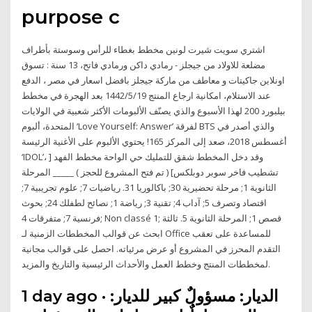
purpose c
اشتري سويت شيرت لونين مخطط بغطاء للرأس وسوستة بأطراف
مضلعة للاولاد من جيجلز - رمادي داكن ورمادي فاتح، 13 سنة : تسوق
اونلاين جاكيتات و معاطف من ماركة جيجلز بافضل اسعار في مصر ، الدفع
عند الاستلام، امكانية ارجاع المنتج 19‏‏/5‏‏/1442 بعد الهجرة في مخطط
بيلبورد 200 لهذا الأسبوع والذي يصنّف الألبومات الأكثر شعبية في الولايات
المتحدة، ألبوم ‘Love Yourself: Answer’ لفرقة BTS والذي أصدر في
أغسطس 2018، صعد إلى المركز 165! يحتوي الألبوم على الأغنية الرئيسة
‘IDOL’، وقد دخل المخطط شقق للتمليك حي الواحة مخطط الفهد [
تشطيب فاخر سوبر دوبلكس] ( تم فتح المشروع للحجز ) _____ المرحلة
الثانوية 1; مرحلة تحضيرية 30; باكالوريا 31. رياضيات 7; علوم تجريبية 7;
اقتصاد وتصرف 5; آداب 4; تقنية 3; رياضة 1; نصائح لطفلك 24; بحوث
فرنسية 7; متفرقات 4; Non classé 1; قصص 1; المرحلة الثانوية 5. ثالثة
ابحث عن قوالب المخططات الزمنية لـ Office للمساعدة على تعقب
التقدم المحرز في المشروع أو عرض مرئياته. احصل على قوالب مجانية
لمخططات المنتج وخطط العمل والأحداث الرئيسية والتاريخ والمزيد.
1 day ago · الديار: مسؤولٌ كبير للديار: