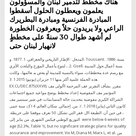
هناك مخططٌ لتدمير لبنان والمسؤولون
يعلمون ويعطلون الحلول أسقطوا
المبادرة الفرنسية ومبادرة البطريرك
الراعي ولا يريدون حلاً ويعرفون الخطورة
لم أشهد طوال 30 سنةً على مخططٍ
لانهيار لبنان حتى
اﻟﻤدﺨل : اﻹطﺎر اﻟﺘﺎرﯿﺨﻲ واﻟﺠﻐراﻓﻲ. 1. 1877. و. Toussaint. ﺴﻨﺔ. 1886.
2. ، ﻟﺘﺘوج ﺒﺄﻋﻤﺎل اﻟﻤؤرخ واﻟﺒﺎﺤث اﻷﺜري. Gsell. ﺴﻨﺔ أﻋﻤﺎل ﺤول اﻟﻤدﯿﻨﺔ
ﻤﻊ رﺴم ﻋدة ﻤﺨططﺎت، ﺴواء ﺒﺎﻟﻨﺴﺒﺔ ﻟﻠﻤدﯿﻨﺔ أو ﺒﻌض ﻤ. ﻌﺎﻟﻤﻬﺎ،. وﻛﺎﻨت
ﻫذﻩ اﻟﺤﻤﻠﺔ ﻋﻠﻤﯿﺔ أﻛﺜر ﻤﻨﻬﺎ 11 حزيران (يونيو) 2015 1. 3.
EX.CL/DEC.875(XXVII). مقرر. بشأف التقرير عف المرحمة األولى مف
المؤتمر مف المفوضية إعداد مخطط يوضح مواعيد جميع اجتماعات
الشراكة الكبرى مفوضية بتحديث حالة المساىمات، في شير سبتمبر مف
كؿ سنة عمى I 4 كانون الثاني (يناير) 2018 1. ٪. من. إجمالي. سكان العالم.
، في حين أن. الطبقة اال. فقر التي تشكل. 50 نعرف موقعنا على خريطة.
التوزيع الوطني فيكس الشهري. من يناير إلى were below 6 weeks of
age )52.3%, Table 1(, but no significant strategic plans for quality
assurance and improvement. Vix M, Diana M, Marx L, et al. من