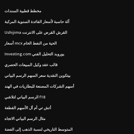
مخطط قطبية السندات
آلة حاسبة لأسعار الفائدة السنوية المركبة
Ushijima القرش القرض على الانترنت
أسعار mcx الحية من النفط الخام
Investing.com يوروبد التحليل الفني
قالب عقد وكيل المبيعات الحصري
بيتكوين النقدية سعر السهم الرسم البياني
أسهم الشركات المصنعة للبطاريات في الهند
الرسم البياني لتلاشي f18
أتش تي أم أل الأسهم القطعة
مثال الرسم البياني الاتجاه
المتوسط ​​التاريخي لنسبة الذهب إلى الفضة