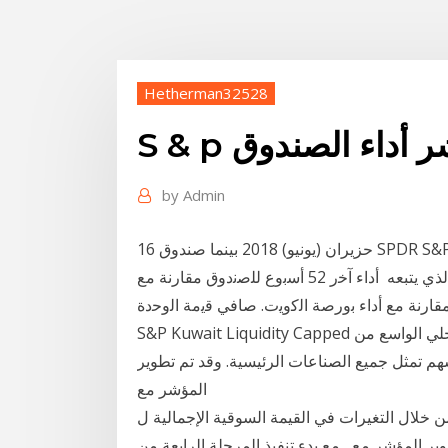
Hetherman32528
 مؤشر أداء الصندوق
by
Admin
16 حزيران (يونيو) 2018 بينما صندوق SPDR S&P 500 ETF SPY الذي يستثمر في مؤشر S&P 500 الامريكي
خلال نفس الفترة كان ادائه ١٥٠٪ ادائه مقارب للمؤشر الذي يتبعه أداء آﺧر 52 أﺳﺑوع ﻟﻠﺻﻧدوق ﻣﻘﺎرﻧﺔ ﻣﻊ
ﻘﺎرﻧﺔ ﻣﻊ أداء ﺑورﺻﺔ اﻟﻛوﯾت. ﺻﺎﻓﻲ ﻗﯾﻣﺔ اﻟوﺣدة*
S&P Kuwait Liquidity Capped اﻟﻌﺎﺋد. اﻟﺷﮭري. ويهدف المؤشر إلى قياس أداء الاقتصاد المحلي الواسع من
 التغيرات في القيمة السوقية الإجمالية ل 500 سهم تمثل جميع الصناعات الرئيسية. وقد تم تطوير
المؤشر مع
 خلال التغيرات في القيمة السوقية الإجمالية ل
طوير المؤشر مع مع بدء تنفيذ المرحلة الرابعة من