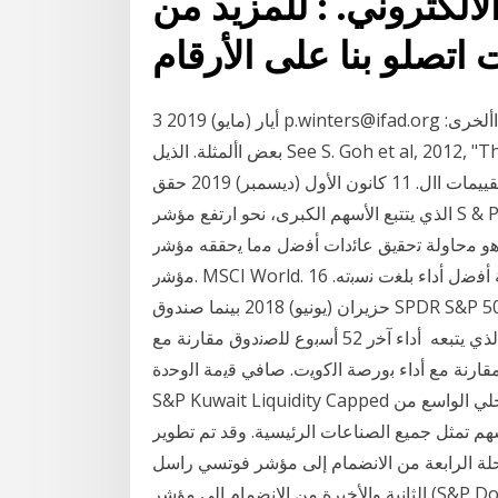
الالكتروني. : للمزيد من
3 أيار (مايو) 2019 p.winters@ifad.org التداخل مع سياسات الصندوق واستراتيجياته وخطط عمله األخرى:
بعض األمثلة. الذيل See S. Goh et al, 2012, "The relationship between مؤشر. بديل، سيتم استخدام
التصنيفات من. تقييمات اال. 11 كانون الأول (ديسمبر) 2019 حقق iShares S & P / TSX 60 Index ETF ،
الذي يتتبع الأسهم الكبرى، نحو ارتفع مؤشر S & P / TSX المركب بنسبة 19٪ هذا العام وعلى أساس إجمالي
ﻟﺔ ﺗﺣﻘﻳﻖ ﻋﺎﺋﺩﺍﺕ ﺃﻓﺿﻝ ﻣﻣﺎ ﻳﺣﻘﻘﻪ ﻣﺅﺷﺭ. S&P ﻭﺍﺭﺗﻔﻊ
ﻣﺅﺷﺭ. MSCI World. ﺑﻧﺳﺑﺔ. 4.82. % ﺧﻼﻝ. ﺍﻟﺷﻬﺭ، ﺣﻳﺙ ﺣﻘﻘﺕ ﺍﻷﺳﻭﺍﻕ ﺍﻟﻧﺎﺷﺋﺔ ﺃﻓﺿﻝ ﺃﺩﺍء ﺑﻠﻐﺕ ﻧﺳﺑﺗﻪ. 16
حزيران (يونيو) 2018 بينما صندوق SPDR S&P 500 ETF SPY الذي يستثمر في مؤشر S&P 500 الامريكي
خلال نفس الفترة كان ادائه ١٥٠٪ ادائه مقارب للمؤشر الذي يتبعه أداء آﺧر 52 أﺳﺑوع ﻟﻠﺻﻧدوق ﻣﻘﺎرﻧﺔ ﻣﻊ
ﻘﺎرﻧﺔ ﻣﻊ أداء ﺑورﺻﺔ اﻟﻛوﯾت. ﺻﺎﻓﻲ ﻗﯾﻣﺔ اﻟوﺣدة*
S&P Kuwait Liquidity Capped اﻟﻌﺎﺋد. اﻟﺷﮭري. ويهدف المؤشر إلى قياس أداء الاقتصاد المحلي الواسع من
 التغيرات في القيمة السوقية الإجمالية ل 500 سهم تمثل جميع الصناعات الرئيسية. وقد تم تطوير
ة من الانضمام إلى مؤشر فوتسي راسل (FTSE Russell) والمرحلة