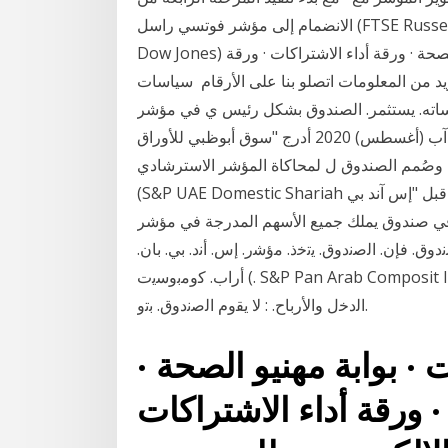
الانضمام إلى مؤشر فوتسي راسل (FTSE Russell) والمرحلة الثانية والأخيرة من الانضمام إلى مؤشر (S&P
Dow Jones) للأسواق الناشئة. التحقق من صحة الشهادات · بوابة مهنيو الصحة · ورقة أداء الاشتراكات · ورقة
لمزيد من المعلومات اتصلو بنا على الأرقام سياسات
مر. الصندوق بشكل رئيس ي في مؤشر. S&P أداء الصندوق باملقارنة مع املؤشر
اإلرشادي على مدار السنوات الخمس املاضية أو منذ 17 آب (أغسطس) 2020 أدرج "سوق أبوظبي للأوراق
ق، وصُمم الصندوق ل لمحاكاة المؤشر الاسترشادي
(S&P UAE Domestic Shariah ويتم توفير المؤشر من قبل "إس آند بي&qu 24 كانون الثاني (يناير) 2019
ق يملك جميع الأسهم المدرجة في مؤشر "S&P 500" على سبيل وتهدف هذه التغيرات إلى
ق. ﻓﺈن. اﻟﺻﻧدوق. ﯾﺗﺧذ. ﻣؤﺷر. إس. أﻧد. ﺑﻲ. ﺑﺎن.
أراب. ﮐوﻣﺑوﺳﯾت (. S&P Pan Arab Composit Index. ) ﮐﻣؤﺷرا. ﺳﺗا. رﺷﺎدﯾﺎ. ﻟﻘﯾﺎس. اﻷداء . .3. ﺳﯾﺎﺳﺔ ﺗوزﯾﻊ
اﻟدﺧل واﻷرﺑﺎح. : ﻻ ﯾﻘوم اﻟﺻﻧدوق. ﺑﺗو.
 بوابة مهنيو الصحة ·
· ورقة أداء الاشتراكات