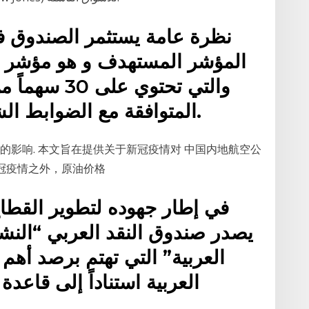
نظرة عامة يستثمر الصندوق 
والتي تحتوي 
المتوافقة مع الضوابط الشرعية في السوق السعودي.
的影响. 本文旨在提供关于新冠疫情对 中国内地航空公
冠疫情之外，原油价格
في إطار جهوده لتطوير القطاع
يصدر صندوق النقد العربي “النشر
العربية” التي تهتم برصد أهم
العربية استناداً إلى قاعدة