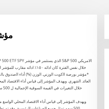
S & p
ﻣؤﺷر ﺑورﺻﺔ اﻟﻛوﯾت اﻟوزﻧﻲ. اﻟوزن (%) أداء اﻟﺻﻧدوق ﺑﺎﻟﻣ
خلال
ويهدف المؤشر إلى قياس أداء الاقتصاد المحلي الواسع من
500 سهم تمثل جميع الصناعات الرئيسية. وقد تم ت