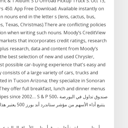
Lyric & 1 Album: S D Offroad Pickup Truck S. Oct 13,
s 450. App Free Download. Available instantly on
nouns end in the letter s (lens, cactus, bus,
es, Texas, Christmas).There are conflicting policies
ion when writing such nouns. Moody’s CreditView
l markets that incorporates credit ratings, research
 plus research, data and content from Moody’s
 the best selection of new and used Chrysler,
st possible car-buying experience that's easy and
consists of a large variety of cars, trucks and
cated in Tucson Arizona; they specialize in Sonoran
They offer full breakfast, lunch and dinner menus
family recipes since 2002.… S & P 500
يتتبع أداء الأسه
أبوظبي - مباشر: أعلن سوق أبوظبي للأوراق المالية ع