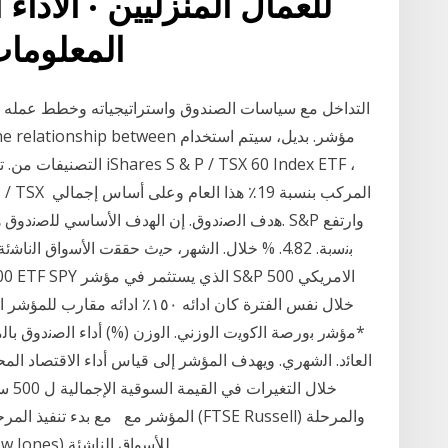
للعمال المنزليين · الأداء 
المعلومات اتصلو بنا على الأرقام
ﻫﺩﻑ ﺍﻟﺻﻧﺩﻭﻕ. ﺇﻥ ﺍﻟﻬﺩﻑ ﺍﻷﺳﺎﺳﻲ ﻟﻠﺻﻧﺩﻭﻕ ﻫﻭ ﻣﺣﺎﻭ
ﻣؤﺷر ﺑورﺻﺔ اﻟﻛوﯾت اﻟوزﻧﻲ. اﻟوزن (%) أداء اﻟﺻﻧدوق ﺑﺎﻟﻣ
خلال
المؤشر مع مع بدء تنفيذ المرحلة الرابع
الثانية والأخيرة من الانضمام إلى مؤشر (S&P Dow Jones) للأسواق الناشئة.