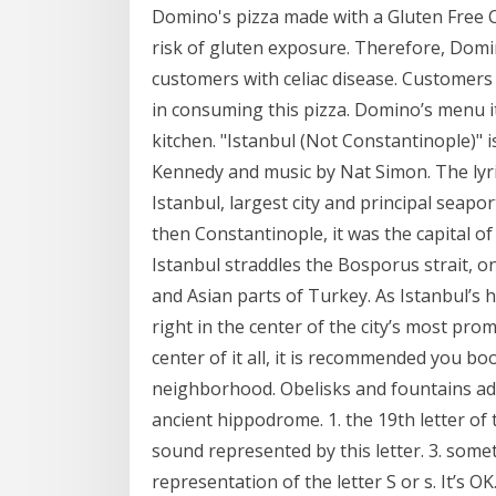
Domino's pizza made with a Gluten Free C
risk of gluten exposure. Therefore, Dom
customers with celiac disease. Customers 
in consuming this pizza. Domino’s menu 
kitchen. "Istanbul (Not Constantinople)" i
Kennedy and music by Nat Simon. The lyrics
Istanbul, largest city and principal seap
then Constantinople, it was the capital 
Istanbul straddles the Bosporus strait, 
and Asian parts of Turkey. As Istanbul’s 
right in the center of the city’s most prom
center of it all, it is recommended you 
neighborhood. Obelisks and fountains ad
ancient hippodrome. 1. the 19th letter of
sound represented by this letter. 3. somet
representation of the letter S or s. It’s OK.