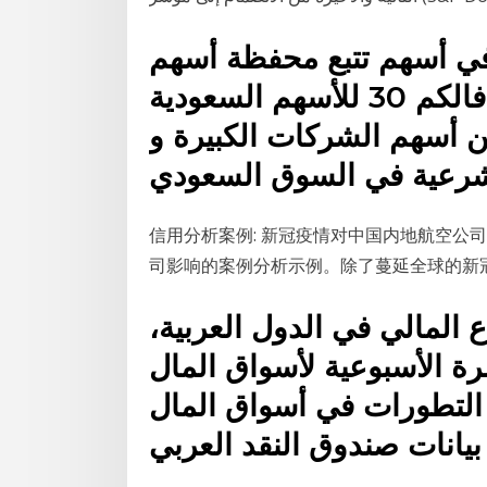
في أسهم تتبع محفظة أسهم
المؤشر المستهدف و هو مؤشر فالكم 30 للأسهم السعودية
على 30 سهماً من أسهم الشركات الكبيرة و
信用分析案例: 新冠疫情对中国内地航空公司
司影响的案例分析示例。除了蔓延全球的新
 المالي في الدول العربية،
ة الأسبوعية لأسواق المال
 التطورات في أسواق المال
 بيانات صندوق النقد العربي