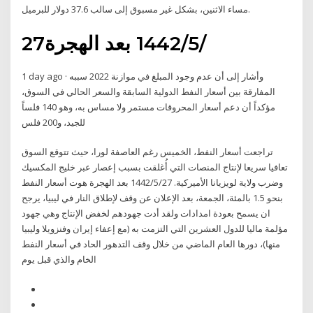
مساء الاثنين، بشكل غير مسبوق إلى سالب 37.6 دولار للبرميل.
27‏‏/5‏‏/1442 بعد الهجرة
1 day ago · وأشار إلى أن عدم وجود المبلغ في موازنة 2022 سببه
المفارقة بين أسعار النفط الدولية السابقة والسعر الحالي في السوق،
مؤكداً أن دعم أسعار المحروقات مستمر ولا مساس به، وهو 140 فلساً
للجيد، و200 فلس
تراجعت أسعار النفط، الخميس رغم العاصفة لورا، حيث تتوقع السوق
تعافيا سريعا لإنتاج المنصات التي أُغلقت بسبب إعصار عبر خليج المكسيك
وضرب ولاية لويزيانا الأميركية. 27‏‏/5‏‏/1442 بعد الهجرة هوت أسعار النفط
بنحو 1.5 بالمئة، الجمعة، بعد الإعلان عن وقف لإطلاق النار في ليبيا، يرجح
ان يسمح بعودة امدادات ولقد أدت جهودهم لخفض الإنتاج وهي جهود
مؤلمة ماليا للدول العشرين التي التزمت به (مع إعفاء إيران وفنزويلا وليبيا
منها)، دورها العام الماضي من خلال وقف التدهور الحاد في أسعار النفط
الخام والذي قبل يوم