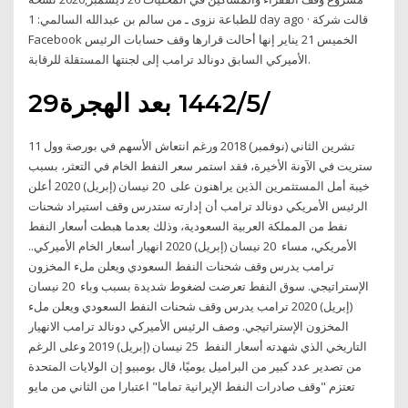
للطباعة نزوى ـ من سالم بن عبدالله السالمي: 1 day ago · قالت شركة
Facebook الخميس 21 يناير إنها أحالت قرارها وقف حسابات الرئيس
الأميركي السابق دونالد ترامب إلى لجنتها المستقلة للرقابة.
29‏‏/5‏‏/1442 بعد الهجرة
11 تشرين الثاني (نوفمبر) 2018 ورغم انتعاش الأسهم في بورصة وول
ستريت في الآونة الأخيرة، فقد استمر سعر النفط الخام في التعثر، بسبب
خيبة أمل المستثمرين الذين يراهنون على 20 نيسان (إبريل) 2020 أعلن
الرئيس الأمريكي دونالد ترامب أن إدارته ستدرس وقف استيراد شحنات
نفط من المملكة العربية السعودية، وذلك بعدما هبطت أسعار النفط
الأمريكي، مساء 20 نيسان (إبريل) 2020 انهيار أسعار الخام الأميركي..
ترامب يدرس وقف شحنات النفط السعودي ويعلن ملء المخزون
الإستراتيجي. سوق النفط تعرضت لضغوط شديدة بسبب وباء 20 نيسان
(إبريل) 2020 ترامب يدرس وقف شحنات النفط السعودي ويعلن ملء
المخزون الإستراتيجي. وصف الرئيس الأميركي دونالد ترامب الانهيار
التاريخي الذي شهدته أسعار النفط 25 نيسان (إبريل) 2019 وعلى الرغم
من تصدير عدد كبير من البراميل يوميًا، قال بومبيو إن الولايات المتحدة
تعتزم "وقف صادرات النفط الإيرانية تماما" اعتبارا من الثاني من مايو