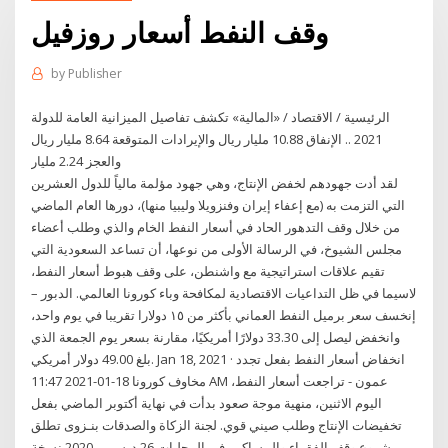
وقف النفط أسعار روزفيل
by
Publisher
الرئيسية / الاقتصاد / «المالية» تكشف تفاصيل الميزانية العامة للدولة
2021 .. الإنفاق 10.88 مليار ريال والإيرادات المتوقعة 8.64 مليار ريال
والعجز 2.24 مليار
لقد أدت جهودهم لخفض الإنتاج، وهي جهود مؤلمة مالياً للدول العشرين
التي التزمت به (مع إعفاء إيران وفنزويلا وليبيا منها)، دورها العام الماضي
من خلال وقف التدهور الحاد في أسعار النفط الخام والذي وطلب أعضاء
مجلس الشيوخ، في الرسالة الأولى من نوعها، أن تساعد السعودية التي
تقيم علاقات استراتيجية مع واشنطن، على وقف هبوط أسعار النفط،
لاسيما في ظل التداعيات الاقتصادية لمكافحة وباء كورونا العالمي. الدبور –
إنخسف سعر برميل النفط العماني بأكثر من ١٥ دولارا تقريبا في يوم واحد،
وانخفض ليصل إلى 33.30 دولارًا أمريكيًا، مقارنة بسعر يوم الجمعة الذي
بلغ 49.00 دولار أمريكي. Jan 18, 2021 · انخفاض أسعار النفط بفعل تجدد
مخاوف كورونا 18-01-2021 11:47 AM عمون - تراجعت أسعار النفط،
اليوم الاثنين، منهية موجة صعود بدأت في نهاية أكتوبر الماضي بفعل
تخفيضات الإنتاج وطلب صيني قوي. لجنة الزكاة والصدقات بنـزوى تطلق
مشروع وقف الفقراء والمساكين في المحليات 26 ديسمبر,2020 نسخة