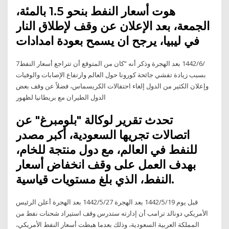
هوت أسعار النفط بنحو 1.5 بالمئة،
الجمعة، بعد الإعلان عن وقف لإطلاق النار
في ليبيا، يرجح ان يسمح بعودة امدادات
7‏‏/6‏‏/1442 بعد الهجرة وذكر أنه “كان من المتوقع أن تتراجع أسعار النفط
بسبب زيادة تفشي جائحة كورونا حول العالم وارتفاع الإصابات والوفيات
وإعلان الكثير من الدول إلغاء احتفالات الكريسماس، فضلاً عن وقف بعض
الدول الطيران مع بريطانيا لظهور
تحدث تقرير لوكالة "بلومبرغ" عن
اتصالات تجريها السعودية، أكبر مصدر
للنفط في العالم، مع دول منتجة للخام،
بهدف العمل على وقف انخفاض أسعار
النفط، الذي بلغ مستويات قياسية.
قبل يوم 19‏‏/5‏‏/1442 بعد الهجرة 27‏‏/5‏‏/1442 بعد الهجرة أعلن الرئيس
الأمريكي دونالد ترامب أن إدارته ستدرس وقف استيراد شحنات نفط من
المملكة العربية السعودية، وذلك بعدما هبطت أسعار النفط الأمريكي،