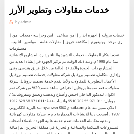
خدمات مقاولات وتطوير الأرز
by
Admin
خدمات بتروليه | اجهزه انذار | امن صناعى | امن وحراسه - معدات امن |
زى موحد - يونيفورم | مكافحه حريق | مقاولات عامه | مواسير - انابيب -
مستلزمات
تقدم ابتكار للمقاولات خدمات التشييد والبناء وإدارة المشاريع الإنشائية
منذ عام 1998م. ومنذ ذلك الوقت تم تركيز الجهود في إنشاء العديد من
المشاريع ذات الجودة والكفاءة العالية من خلال فريق هندسي وفني
وإداري متكامل. تصميم بروفايل شركة مقاولات ,خدمات تصميم بروفايل
الأعمال التطويرية للمقاولات ولأننا نقدم خدمة تصميم بروفايل شركة
مقاولات، فقد صممنا بروفايل احترافي ساعد خصم 20% من شركة نغم
الالوان للديكور الداخلي (جبس وأصباغ وتذهيب وتعتيق ومفروشات) /
موبايل: 011 971 55 702 9510 واتساب فقط: 011 971 58 628 1912
البريد الالكتروني: samyanwer86@gmail.com اعلان مميز منذ عام
1987 ، أصبحت دلتا للانشاءات المعمارية ذ م م. شركة مقاولات كهربائية
ومدنية متكاملة الخدمات تقدم خدمة عالية الجودة للعملاء أصحاب
المشروعات السكنية والصناعية والتجارية في مملكة البحرين. تم إضافة
السؤال من قبل محسن ربيع السيد عبد الباقى , مدير ادارة المراجعه