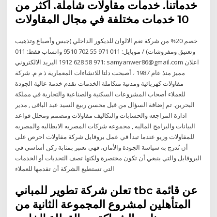
خدماتنا. خدمات مقاولات شاملة. أكثر من
10 خدمات مختلفة في مجال المقاولات
خصم 20% من شركة نغم الالوان للديكور الداخلي (جبس وأصباغ وتذهيب
وتعتيق ومفروشات) / موبايل: 011 971 55 702 9510 واتساب فقط: 011
971 58 628 1912 البريد الالكتروني: samyanwer86@gmail.com اعلان
مميز منذ عام 1987 ، أصبحت دلتا للانشاءات المعمارية ذ م م. شركة
مقاولات كهربائية ومدنية متكاملة الخدمات تقدم خدمة عالية الجودة
للعملاء أصحاب المشروعات السكنية والصناعية والتجارية في مملكة
البحرين. تم إضافة السؤال من قبل محسن ربيع السيد عبد الباقى , مدير
ادارة المراجعه والحسابات والتكاليف مقاولات ومصمم ومحلل قواعد
البيانات والبرامج الماليه , مجموعه شركات المصريه الايطاليه والمصريه
للمقاولات وزيو عندما تبدأ في عمل بروفايل شركة مقاولات احرص على
أن تُدرج به سياسة الجودة والأمان، فهي تعتبر بمثابة ركن أساسي في
البروفايل والتي ينبغي أن تكون مختصرة ولكنها تصف التحديات أو الخدمات
التي تستطيع الشركة أن تقدمها للعملاء
تعلن شركة تطوير للمباني tbc عن قائمة
المتأهلين لمشروع المجموعة الثانية من