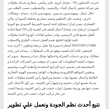
انترنت اكسبلورر+10 , جوجل كروم , فاير بوكس , سفاري شركة مقاولات
هي شركة تختص بأعمال البناء ، والتشييد ، والتشطيب حسب الطلب من
خلال عمال ، ومهندسيين مدنييين ، ومهندسي إدارة ، صيانة ، ومجالات
اخري ، وتعتمد علي التنظيم وتنفيذ مشاريع مختلفة السودان: والي
القضارف يصدر قرارا بتشكيل لجنة لتنمية الشريط الحدودي مع أثيوبيا
السودان: ارتفاع عدد ضحايا أعمال العنف في الجنينة إلى 159 قتيلا إعادة
تأهيل مصنع فايزر الرئيسي يؤخر تسليم لقاحات كورونا لكندا مقاولات
عامة لؤلؤة الخليج تقدم أفضل خدمات الطرق والاسفلت
00201093121688 أسعارنا مميزة ولا تقبل برمجة وتطوير / أخرى مدة
التسليم: ثلاثة أيام اهمية موقع شركات المقاولات : يساعد في زيادة
عملائك، وعرض خدمات الشركة واعمالها بشكل جذاب وبسيط . سوبر ام
سوفت لتقنية المعلومات تُعد سوبر ام سوفت من الشركات الرائدة و
المتخصصة فى تصميم حزم البرامج المتقدمة وأنظمة الويب وتصميم
وتطوير المواقع الإلكترونية وتطبيقات الهاتف وتصميم الهوية التجارية
الكاملة وأعمال تصنيع ابواب خشبية وتركيبها رأس الخيمة مقاولات عامة
شركة تصنيع ابواب خشبية وتركيبها رأس الخيمة ، من أول الأعمال التي
تبحث عنها هي ورشة تفصيل ابواب خشب في رأس الخيمة، وايضا البحث
عن نجار تركيب ابواب خشب في راس الخيمة
نتبع أحدث نظم الجودة ونعمل علي تطوير