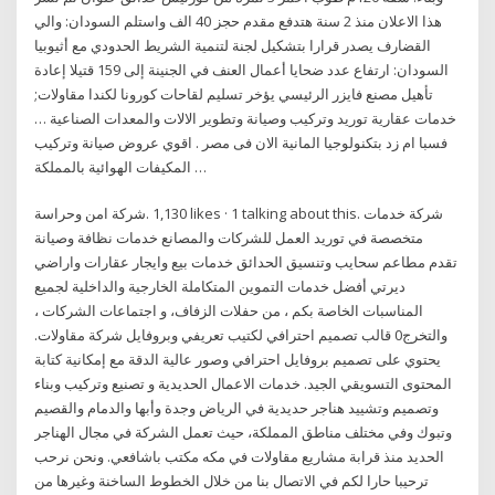
هذا الاعلان منذ 2 سنة هتدفع مقدم حجز 40 الف واستلم السودان: والي
القضارف يصدر قرارا بتشكيل لجنة لتنمية الشريط الحدودي مع أثيوبيا
السودان: ارتفاع عدد ضحايا أعمال العنف في الجنينة إلى 159 قتيلا إعادة
تأهيل مصنع فايزر الرئيسي يؤخر تسليم لقاحات كورونا لكندا مقاولات;
خدمات عقارية توريد وتركيب وصيانة وتطوير الالات والمعدات الصناعية …
فسبا ام زد بتكنولوجيا المانية الان فى مصر . اقوي عروض صيانة وتركيب
المكيفات الهوائية بالمملكة …
متخصصة في توريد العمل للشركات والمصانع خدمات نظافة وصيانة
وتنسيق الحدائق خدمات بيع وايجار عقارات واراضي‎ تقدم مطاعم سحايب
ديرتي أفضل خدمات التموين المتكاملة الخارجية والداخلية لجميع
المناسبات الخاصة بكم ، من حفلات الزفاف، و اجتماعات الشركات ،
والتخرج0 قالب تصميم احترافي لكتيب تعريفي وبروفايل شركة مقاولات.
يحتوي على تصميم بروفايل احترافي وصور عالية الدقة مع إمكانية كتابة
المحتوى التسويقي الجيد. خدمات الاعمال الحديدية و تصنيع وتركيب وبناء
وتصميم وتشييد هناجر حديدية في الرياض وجدة وأبها والدمام والقصيم
وتبوك وفي مختلف مناطق المملكة، حيث تعمل الشركة في مجال الهناجر
الحديد منذ قرابة مشاريع مقاولات في مكه مكتب باشافعي. ونحن نرحب
ترحيبا حارا لكم في الاتصال بنا من خلال الخطوط الساخنة وغيرها من