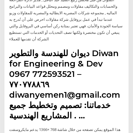
والحسابات والتكاليف مقاولات ومصمم ومحلل قواعد البيانات والبرامج
الماليه , مجموعه شركات المصريه الايطاليه والمصريه للمقاولات وزيو
عندما تبدأ في عمل بروفايل شركة مقاولات احرص على أن تُدرج به
سياسة الجودة والأمان، فهي تعتبر بمثابة ركن أساسي في البروفايل والتي
ينبغي أن تكون مختصرة ولكنها تصف التحديات أو الخدمات التي تستطيع
الشركة أن تقدمها للعملاء
ديوان للهندسة والتطوير Diwan
for Engineering & Dev
0967 772593521 –
٧٧٠٧٧٨٨٦٩
diwanyemen1@gmail.com
خدماتنا: تصميم وتخطيط جميع
المشاريع الهندسية . …
هذا الموقع يمكن تصفحه من خلال شاشة 768 ×1366 يدعم مايكروسفت