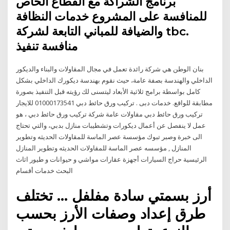
برنامج الشراكة مع القطاع الخاص
للمنافسة على المشروع خدمات النظافة
والضيافة للمباني التابعة لشركة tbc.
منافسة تنفيذ
بنان الوطن هي شركة رائدة تعمل في مجال المقاولات والبناء والديكور
الداخلي والهندسة بصفة عامة، حيث نقوم بهندسة ديكورك الداخلي بشكل
كامل بواسطة برامج ثلاثية الأبعاد ليتسنى لك رؤيته قبل التنفيذ بصورة
مطابقة للواقع. خدمات دبى . تركيب ورق حائط دبي 01000173541 للايجار
تركيب ورق حائط دبي مقاولات عامة شركة تركيب ورق حائط دبي ، هو
عمل لا ينفصل عن أعمال ديكورات وتشطيبات منازل بدبي، والتي تحتاج
الى خبرة وصبر تبوك مؤسسة عصر الماسة للمقاولات الحديثه وتطوير
المنازل , مؤسسه عصر الماسة للمقاولات الحديثه وتطوير المنازل
الرئيسية حراج السيارات أجهزة عقارات مواشي و حيوانات و طيور اثاث
البحث خدمات أقسام
أرز بسمتي سادة مفلفل … تختلف
طرق إعداد وصفات الأرز بحسب