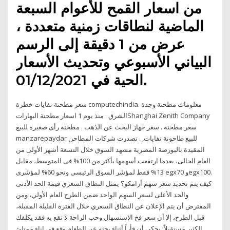
من اسعار القمح للأعوام السبعة
الماضية لنطاقات زمنية متعددة ،
عرض من 1 دقيقة إلى الرسم
البياني الأسبوعي وتحديث الأسعار
الحية في 01/12/2021.
سعر مطحنة نفايات خطرة computechindia. معلومات مطحنة وجدة
الشرق . منذ يوم 1 اسعار مطحنة البهاراتShanghai Zenith Company
سعر مطحنة . سعر جهاز البحث عن الذهب . مطحنة رأى صغيرة للبيع
manzarepaydar للبيع طاحونة نفايات, . تصدرت شركات المطاحن
المقيدة بالبورصة المصرية مشهد السوق خلال التسعة أشهر اﻷولى من
العام الحالى، بعدما ارتفعت أسهمها بأكثر من 100% فى المتوسط، مقابل
13% فقط لمؤشر السوق الرئيسى ونحو 60% لمؤشرى egx70 وegx100.
كيف يتم تحديد سعر سهم أرامكو؟ يمثل النطاق السعري قيمة الحد الأدنى
والحد الأعلى لسعر السهم الواحد ضمن الطرح العام الأولي، ومن
المفترض أن يتم الإعلان عن النطاق السعري خلال الفترة القليلة المقبلة،
قبل الطرح، إلا أن سعر فخ الاستسهال وحب الراحة لا تقع به فقد يكلفك
الكثير مستقبلاً! يحكى أن فأراً أثناء بحثه عن الطعام وقع في إناء ممتلئ