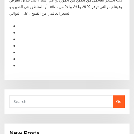
653 السعر العالمي من القمح من المورِّدين في آسيا. أعلى بلدان العرض
أو المناطق هي الصين، وIndia، وفيتنام ، والتي توفر 92%، و1%، و1% من
السعر العالمي من القمح ، على التوالي.
Go
New Posts