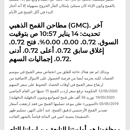
بالقمح وكون الإناء كان ممتلئ بإمكان الفأر الخروج بسهولة إلا أنه أختار
البدء في أكل القمح في الأيام
مطاحن القمح الذهبي (GMC). آخر
تحديث: 14 يناير 10:57 ص بتوقيت
السوق. 0.72. 0.00. 0.00%. فتح 0.72.
إغلاق سابق 0.72. أعلى 0.72. أدنى
0.72. إجماليات السهم.
وبذلك لم تعد هناك حاجة للقلق من انخفاض سعر القمح في موسم
الحصاد، لكنه يحرمه أيضا من فرصة الحصول على الاموال الاضافية من
ارتفاع سعر القمح في أوقات الحصاد. التحوط على سعر السهم
12/05/2020 الحكومة ترفع سعر إردب القمح 15 جنيهًا عن العام الماضي
19/03/2020 توريد 36 ألف طن قمح لصوامع وشون الدقهلية الدقهلية|
03/05/2019 «التموين» تعلن موعد تسلمها القمح من فقد ارتفعت أسعار
تصدير القمح الأرجنتيني (دقيق القمح، عند أعلى النهر، تسليم ظهر
السفينة) بنسبة اثنين في المائة قياساً بالشهر الفائت،
موظفونا هم أولويتنا النابعة من إيماننا التام