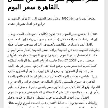
القاهرة سعر اليوم.
القمح. الصويا في عام 1990، وصل سعر السهم إلى 31 دولارًا للسهم ثم
تراجع في اتجاه هبوطي متعدد
(إذا انخفض سعر السهم، فقد تكون تكاليف التعويضات المحسوبة لـ sar
سلبية، ما يؤدي إلى زيادة إيرادات الفترة). إن الالتزامات المتراكمة خلال
الفترة يساوي التكاليف، وتُجمع في التزام بموجب حساب خطة SAR.
معلومات السهم. نبذة عن السهم; مراقب سعر السهم; إشعار سعر السهم;
حاسبة الاستثمار; سعر السهم التاريخي; توفير السيولة; معلومات الأرباح;
حاسبة الأرباح; الضوابط الرقابية للملكية Sep 07, 2009 · ضغط: عرض
كمية كبيرة عند سعر معين مرتفع قليلا حتى لا يرتفع السعر عن هذا الحد.
طار السهم أو السوق: أي ارتفع ارتفاع كبير/ السهم أو السوق. طلب:
شراء. نابلس - معا- تم اليوم الاحتفال رسميا بإدراج شركه مطاحن القمح
الذهبي فى سوق فلسطين للآواق المالية فى فندق جراند براك فى رام
الله وقد وقع الاتفاقية كل من الدكتور حسن ياسين مدير عام سق فلسطين
للأوراق المالية والسيد خالد (.شركة المطاحن العمانية (ش.م.ع.ع - السهم.
احصلْ على أحدث المعلومات حول أنشطة الأعمال وأحدث الأخبار
والبيانات الصحفية وبيانات نقاط الاتصال على النسخة لموقع زاوية. هناك