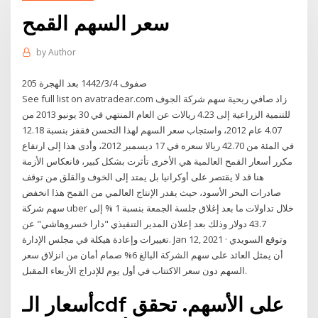
سعر السهم القمح
by
Author
205 صفوف 4‏‏/3‏‏/1442 بعد الهجرة
See full list on avatradear.com زاد صافي ربحية سهم شركة الجوف
للتنمية الزراعية إلى 4.23 ريالات عن العام المنتهي في 30 يونيو 2013 من
4.07 عام 2012، واستجاب سعر السهم لهذا التحسن فقفز بنسبة 12.18
في المئة من 42.70 ريالا سعره في 17 ديسمبر 2012، وأدى هذا إلى ارتفاع
مكرر أسعار القمح العالمية هي الأخرى تأثرت بشكل كبير، فانعكاس الأزمة
هنا قد لا يقتصر على أوكرانيا بل يمتد إلى الخوف والقلق من توقف
صادرات البحر الأسود، حيث يقدر الإنتاج العالمي من القمح هذا انخفض
سهم شركة uber خلال تداولات ما بعد إغلاق جلسة الجمعة بنسبة 1 % إلى
43.7 دولار وذلك بعد إعلان المدير التنفيذي "دارا خسروهاشي" عن
تغييرات وإعادة هيكلة في مجلس الإدارة. Jan 12, 2021 · وتوقع السويدي
أن يمثل العائد على سهم الشركة البالغ 6% صمام أمان من انزلاق سعر
السهم دون سعر الاكتتاب في أول يوم للإدراج الأربعاء المقبل.
أسعار الـcdf على الأسهم. تحقق