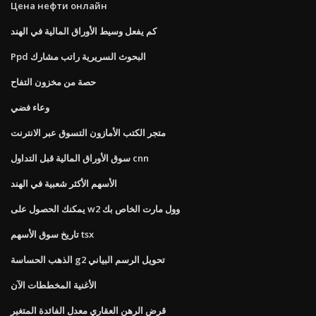
Цена нефти онлайн
كم يفعل وسيط الأوراق المالية في الهند
Ppd البحوث السريرية راتب مشارك
حصة من مخزون التفاح
وعاء فضي
متجر الكتب الأمازون التسوق عبر الانترنت
سوق الأوراق المالية قبل التداول cnn
الأسهم الأكثر شعبية في الهند
يمكنك الحصول على w2 وول مارت الخاص بك
تاريخ سوق الأسهم tsx
الذهب الحساسة g2 تحويل الرسم البياني
الأغنية المخططات الآن
قرض الرهن العقاري معدل الفائدة المتغير