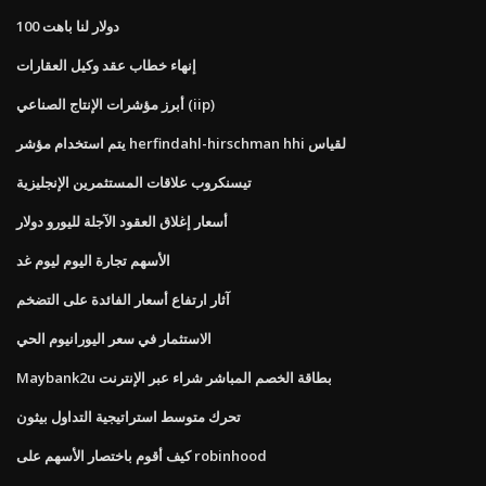
100 دولار لنا باهت
إنهاء خطاب عقد وكيل العقارات
أبرز مؤشرات الإنتاج الصناعي (iip)
يتم استخدام مؤشر herfindahl-hirschman hhi لقياس
تيسنكروب علاقات المستثمرين الإنجليزية
أسعار إغلاق العقود الآجلة لليورو دولار
الأسهم تجارة اليوم ليوم غد
آثار ارتفاع أسعار الفائدة على التضخم
الاستثمار في سعر اليورانيوم الحي
Maybank2u بطاقة الخصم المباشر شراء عبر الإنترنت
تحرك متوسط ​​استراتيجية التداول بيثون
كيف أقوم باختصار الأسهم على robinhood