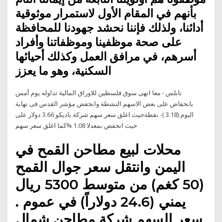
بأنهم في المقام الأول لاستمرار موثوقية
أدائنا، ولذلك فإننا نحشد جهودنا للمحافظة
على صحة موظفينا وموظفاتنا وأفراد
أسرهم، في مرافق العمل وكذلك أحيائها
السكنية، وهو ما يعزز
نابلس - معا انهى سوق فلسطين للاوراق المالية تداوله يوم أمس
بانخفاض على بعض الاسهم النشطة وانخفض مؤشر القدس فى نهاية
اليوم (3.18 )- نقطةحيث اغلق سعر سهم شركة باديكو 3.66 دولار على
حيث انخفض بمعدلا 1.08 %كما اغلق سعر سهم
محلات لبيع مطاحن القمح في
اليمن وانتقل سعر جوال القمح
(50 كغم) من متوسط 5300 ريال
يمني (24.6 دولاراً) في عموم .
سعر السهم شركة مطاحن شمال