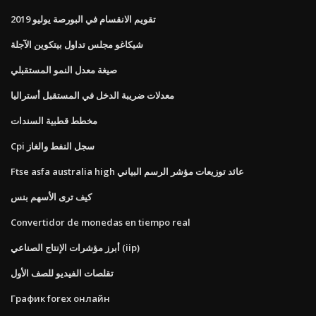
تقويم الانقسام في البورصة يوليو 2019
شيكاغو مجلس تداول بيتكوين الآجلة
صيغة معدل النمو المستقبلي
معدلات ضريبة الدخل في المستقبل أستراليا
مخطط قطبية السندات
Cpi سجل النفط والغاز
Ftse asfa australia high عائد توزيعات مؤشر الرسم البياني
كيف ترى الأسهم بنس
Convertidor de monedas en tiempo real
أبرز مؤشرات الإنتاج الصناعي (iip)
تقلصات الفيديو للصف الأول
График forex онлайн