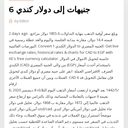
6 جنيهات إلى دولار كندي
by
Editor
2 days ago · وبلغ سعر أوقية الذهب بنهاية التداولات 1855.6 دولار بتراجع
قيمته 14.4 دولار، مقارنة ببداية الجلسة. واليوم والغد عطلة رسمية في
البورصات العالمية. Convert 1 الدولار الكندي to الجنيه المصري. Get live
exchange rates, historical rates & charts for CAD to EGP with
XE's free currency calculator. حاسبة لتحويل الاموال في الدولار
الكندي (CAD) من والى الجنيه المصري (EGP) باستخدام أحدث أسعار
الصرف. الافتراضي العملة. انقر على جنيه مصري أو دولار كندي لتحويل
العملات، وبين أن جميع العملات الأخرى. CAD فإن معامل التحويل قد 6
ارقام
6‏‏/5‏‏/1442 بعد الهجرة ارتفعت أسعار الذهب اليوم الثلاثاء 8 ديسمبر 2020 ،
بقيمة 6 جنيهات بالتعاملات المسائية، وذلك بالتزامن مع ارتفاع سعر
الذهب عالميا إلي 1872 دولار مقارنة ب 1868 دولار، تحليل فني دولار
أمريكي دولار كندي usd/cad. جاء تحليل فني دولار أمريكي دولار كندي
موضحاً استمرار زوج العملات في تذبذبه في سوق العملات. وجاء ذلك
التذبذب في السعر عند مستوى دعم القناة الصاعدة اللحظية حسب تحليل
فني usd/cad. تحليل فني دولار أمريكي دولار كندي usd/cad. جاء تحليل