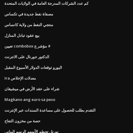
كم عدد الشركات المدرجة العامة في الولايات المتحدة
مصفاة نفط جديدة في تكساس
منتجي النفط من ولاية كانساس
بيع عقود تبادل المنازل
تعيين combobox مؤشر ج #
الدكتور جورنال على الانترنت
اليورو توقعات الدولار الأسبوع المقبل
Ira معدلات الإخلاص
شراء على عقد الأرض في ميشيغان
Magkano ang euro sa peso
التقدم بطلب للحصول على مساعدة السندات عبر الإنترنت
حصة من مخزون التفاح
نورتل تحطم الأسهم الرسم البياني