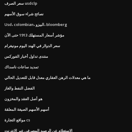
سعر الصرف usdclp
نصائح شراء سوق الأسهم
Usd، colombian، البيزو، bloomberg
مؤشر أسعار المستهلك 1913 حتى الآن
سعر الدولار في الهند اليوم مونيغرام
منتدى تداول أخبار الفوركس
تمديد ساعات ناسداك
ما هي معدلات الرهن العقاري معدل قابل للتعديل الحالي
الفضل النفط والغاز
هو أصل العقد والمخزون
أسهم الأسهم الصيغة المعلقة
مواقع التجارة cs
الاستعلام عن الرصيد المصرفي عبر الإنترنت