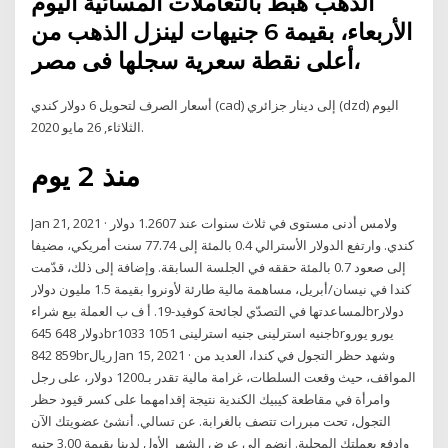
الذهب هبط بالتعاملات المسائية اليوم
الأربعاء، بقيمة 6 جنيهات لينزل الذهب من
أعلى نقطة سعرية سجلها فى مصر،
أسعار الصرف لتحويل 6 دولار كندي (cad) إلى دينار جزائري (dzd) اليوم
الثلاثاء, 26 مايو 2020.
منذ 2 يوم
Jan 21, 2021 · ولامس أدنى مستوى في ثلاث سنوات عند 1.2607 دولار
كندي. وارتفع الدولار الأسترالي 0.4 بالمئة إلى 77.74 سنت أمريكي، مضيفا
إلى صعود 0.7 بالمئة حققه في الجلسة السابقة. وإضافة إلى ذلك، قدّمت
كندا في نيسان/أبريل، مساهمة مالية طارئة لأونروا بقيمة 1.5 مليون دولار
لمساعدتها في التصدّي لجائحة كوفيد-19. أ ف ب العملة بيع شراءbrدولار
دولار 648 645brجنيه استرلينى جنيه استرلينى 1051 1033brيورو يورو
859 842brريال Jan 15, 2021 · وشهد حظر التجول في كندا، العديد من
المواقف، حيث وقعت السلطات، غرامة مالية تقدر بـ1200 دولار، على رجل
وامرأة في مقاطعة كيبيك الكندية نتيجة إقدامهما على كسر قيود حظر
التجول، تحت مبررات تتصف بالغرابة. عن تسالي. أنشئ عضويتك الآن
وادفع بعملتك المحلية. انضم إلى عرض الشهر الأول لدينا بقيمة 3.00 جنيه