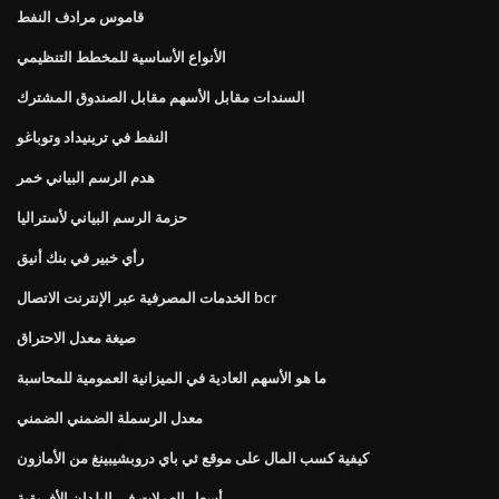
قاموس مرادف النفط
الأنواع الأساسية للمخطط التنظيمي
السندات مقابل الأسهم مقابل الصندوق المشترك
النفط في ترينيداد وتوباغو
هدم الرسم البياني خمر
حزمة الرسم البياني لأستراليا
رأي خبير في بنك أنيق
الخدمات المصرفية عبر الإنترنت الاتصال bcr
صيغة معدل الاحتراق
ما هو الأسهم العادية في الميزانية العمومية للمحاسبة
معدل الرسملة الضمني الضمني
كيفية كسب المال على موقع ئي باي دروبشيبينغ من الأمازون
أسعار العملات في البلدان الأفريقية