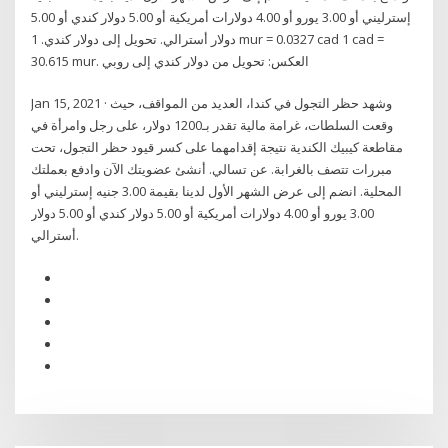
إسترليني أو 3.00 يورو أو 4.00 دولارات أمريكية أو 5.00 دولار كندي أو 5.00
دولار أسترالي. تحويل إلى دولار كندي. 1 mur = 0.0327 cad 1 cad =
30.615 mur. العكس: تحويل من دولار كندي إلى روبي
Jan 15, 2021 · وشهد حظر التجول في كندا، العديد من المواقف، حيث
وقعت السلطات، غرامة مالية تقدر بـ1200 دولار، على رجل وامرأة في
مقاطعة كيبيك الكندية نتيجة إقدامهما على كسر قيود حظر التجول، تحت
مبررات تتصف بالغرابة. عن تسالي. أنشئ عضويتك الآن وادفع بعملتك
المحلية. انضم إلى عرض الشهر الأول لدينا بقيمة 3.00 جنيه إسترليني أو
3.00 يورو أو 4.00 دولارات أمريكية أو 5.00 دولار كندي أو 5.00 دولار
أسترالي.